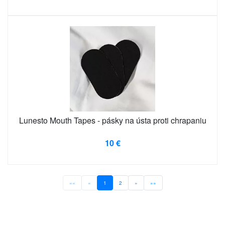
Lunesto Mouth Tapes - pásky na ústa proti chrapaniu
10 €
««
«
1
2
»
»»