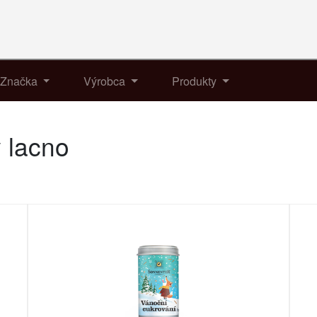
Značka
Výrobca
Produkty
y lacno