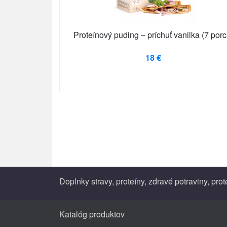
Proteínový puding – príchuť vanilka (7 porci
18 €
Doplnky stravy, proteíny, zdravé potraviny, pro
Katalóg produktov