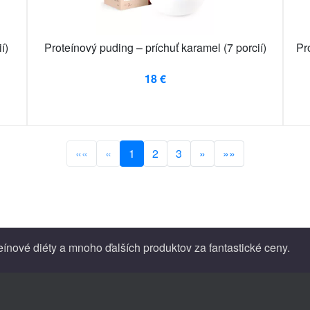
í)
Proteínový puding – príchuť karamel (7 porcií)
Pr
18 €
««
«
1
2
3
»
»»
teínové diéty a mnoho ďalších produktov za fantastické ceny.