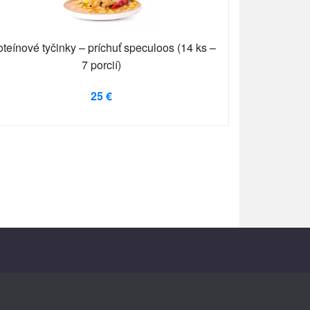
oteínové tyčinky – príchuť speculoos (14 ks –
7 porcií)
25 €