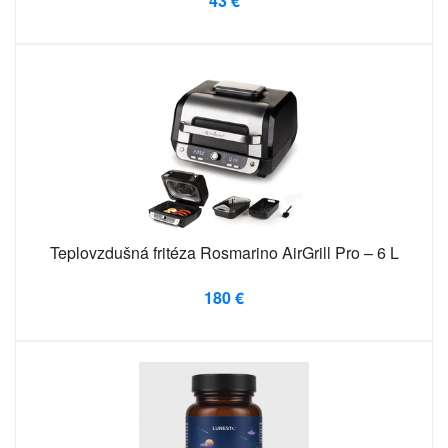
43 €
Teplovzdušná fritéza Rosmarino AirGrill Pro – 6 L
180 €