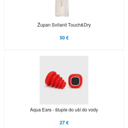
Župan Svilanit Touch&Dry
50 €
Aqua Ears - štuple do uší do vody
27 €