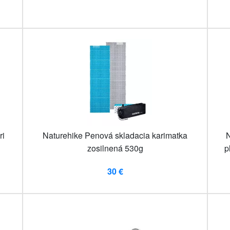
ri
Naturehike Penová skladacia karimatka
N
zosilnená 530g
p
30 €