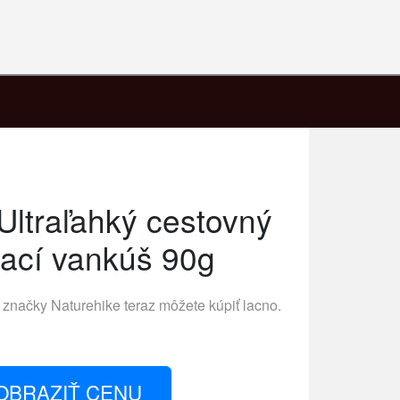
Ultraľahký cestovný
ací vankúš 90g
j značky
Naturehike
teraz môžete kúpiť lacno.
OBRAZIŤ CENU