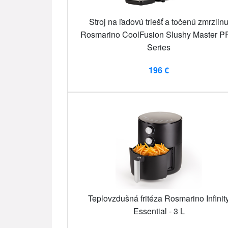
Stroj na ľadovú triešť a točenú zmrzlin
Rosmarino CoolFusion Slushy Master 
Series
196 €
Teplovzdušná fritéza Rosmarino Infinit
Essential - 3 L