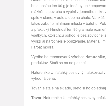
hmotnosťou len 90 g je ideálny na kempovan
mäkkému povrchu a výplni z jemného mikrovl
spíte v stane, v aute alebo na chate. Vankú
takže zaberie minimum miesta v batohu. Poťah
a praktický Hmotnosť len 90 g a malé rozmer
všetkých, ktorí chcú pohodlie bez zbytočnej
vydrží aj náročnejšie používanie. Materiál
Farba: modrá
Vyrába ho renomovaný výrobca
Naturehike
produktov. Stačí sa na ne pozrieť.
Naturehike Ultraľahký cestovný nafukovací va
výhodná cena.
Tovar je stále na sklade, preto si ho objedna
Tovar
: Naturehike Ultraľahký cestovný nafu