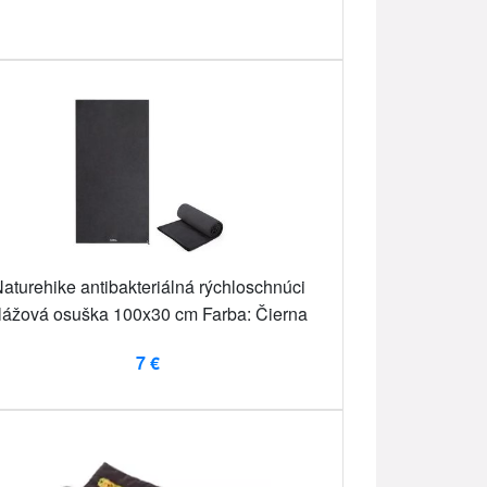
aturehike antibakteriálná rýchloschnúci
lážová osuška 100x30 cm Farba: Čierna
7 €