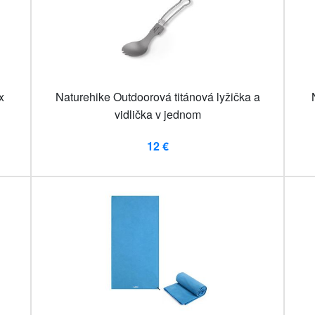
x
Naturehike Outdoorová titánová lyžička a
vidlička v jednom
12 €