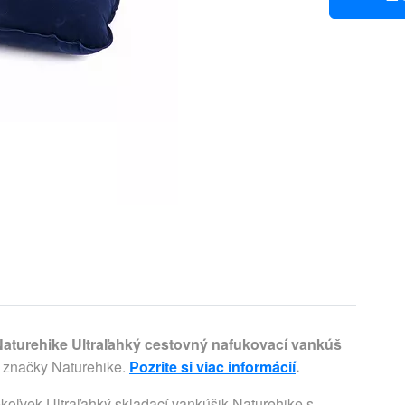
Naturehike Ultraľahký cestovný nafukovací vankúš
 značky Naturehike.
Pozrite si viac informácií
.
koľvek Ultraľahký skladací vankúšik Naturehike s