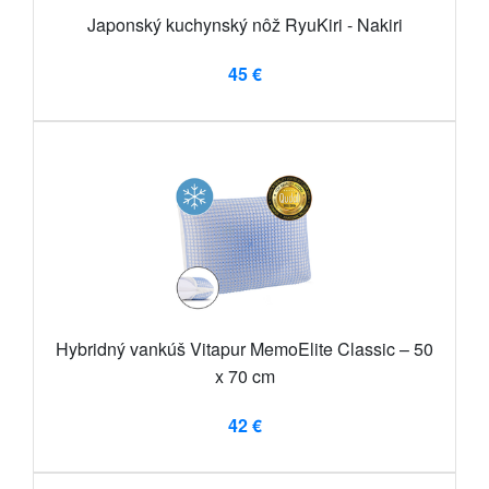
Japonský kuchynský nôž RyuKiri - Nakiri
45 €
Hybridný vankúš Vitapur MemoElite Classic – 50
x 70 cm
42 €