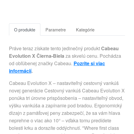
O produkte
Parametre
Kategórie
Práve teraz získate tento jedinečný produkt
Cabeau
Evolution X Čierna-Biela
za skvelú cenu. Pochádza
od obľúbenej značky Cabeau.
Pozrite si viac
informácií
.
Cabeau Evolution X – nastaviteľný cestovný vankúš
novej generácie Cestovný vankúš Cabeau Evolution X
ponúka tri úrovne prispôsobenia – nastaviteľný obvod,
výšku vankúša a zapínanie pod bradou. Ergonomický
dizajn z pamäťovej peny zabezpečí, že sa vám hlava
neprehne o viac ako 10° – vďaka tomu predídete
bolesti krku a dorazíte oddýchnutí. "Where first class