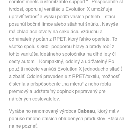
comfort meets customizable support." Prispôsobíte si
tvrdosť, oporu aj ventiláciu Evolution X umožňuje
upraviť tvrdosť a výšku podľa vašich potrieb – stačí
posunúť bočné límce alebo stiahnuť šnúrku. Navyše
má chladiace otvory na cirkuláciu vzduchu a
odnímateľný poťah z RPET, ktorý ľahko operiete. To
všetko spolu s 360° podporou hlavy a brady robí z
tohto vankúša ideálneho spoločníka na dlhé lety či
cesty autom. Kompaktný, odolný a udržateľný Po
použití môžete vankúš Evolution X jednoducho stlačiť
a zbaliť. Odolné prevedenie z RPET/textilu, možnosť
čistenia a prispôsobenie „na mieru“ z neho robia
prémiový a udržateľný doplnok pripravený pre
náročných cestovateľov.
Vyrába ho renomovaný výrobca
Cabeau
, ktorý má v
ponuke mnoho ďalších obľúbených produktov. Stačí sa
na ne pozrieť.