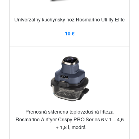
Univerzálny kuchynský nôž Rosmarino Utility Elite
10 €
Prenosná sklenená teplovzdušná fritéza
Rosmarino Airfryer Crispy PRO Series 6 v 1 – 4,5
l + 1,8 l, modrá