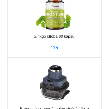
Ginkgo biloba 60 kapsúl
11 €
Prenosná sklenená teplovzdušná fritéza