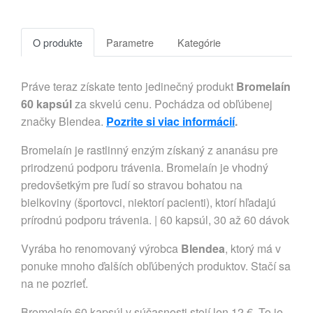
O produkte
Parametre
Kategórie
Práve teraz získate tento jedinečný produkt
Bromelaín
60 kapsúl
za skvelú cenu. Pochádza od obľúbenej
značky Blendea.
Pozrite si viac informácií
.
Bromelaín je rastlinný enzým získaný z ananásu pre
prirodzenú podporu trávenia. Bromelaín je vhodný
predovšetkým pre ľudí so stravou bohatou na
bielkoviny (športovci, niektorí pacienti), ktorí hľadajú
prírodnú podporu trávenia. | 60 kapsúl, 30 až 60 dávok
Vyrába ho renomovaný výrobca
Blendea
, ktorý má v
ponuke mnoho ďalších obľúbených produktov. Stačí sa
na ne pozrieť.
Bromelaín 60 kapsúl v súčasnosti stojí len 12 €. To je