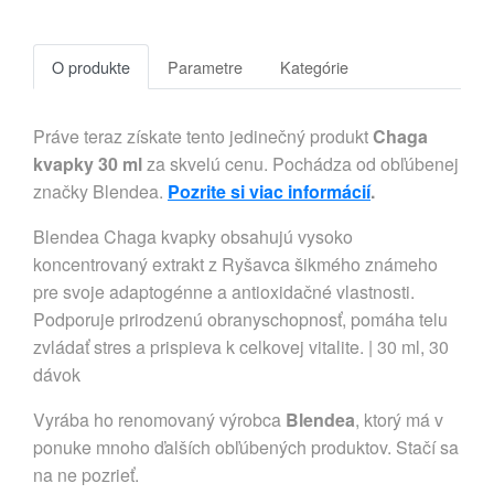
O produkte
Parametre
Kategórie
Práve teraz získate tento jedinečný produkt
Chaga
kvapky 30 ml
za skvelú cenu. Pochádza od obľúbenej
značky Blendea.
Pozrite si viac informácií
.
Blendea Chaga kvapky obsahujú vysoko
koncentrovaný extrakt z Ryšavca šikmého známeho
pre svoje adaptogénne a antioxidačné vlastnosti.
Podporuje prirodzenú obranyschopnosť, pomáha telu
zvládať stres a prispieva k celkovej vitalite. | 30 ml, 30
dávok
Vyrába ho renomovaný výrobca
Blendea
, ktorý má v
ponuke mnoho ďalších obľúbených produktov. Stačí sa
na ne pozrieť.