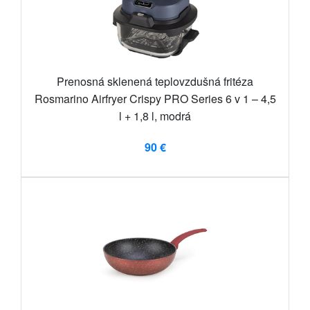
Prenosná sklenená teplovzdušná fritéza
Rosmarino Airfryer Crispy PRO Series 6 v 1 – 4,5
l + 1,8 l, modrá
90 €