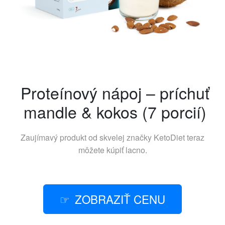
Proteínový nápoj – príchuť
mandle & kokos (7 porcií)
Zaujímavý produkt od skvelej značky
KetoDiet
teraz
môžete kúpiť lacno.
ZOBRAZIŤ CENU