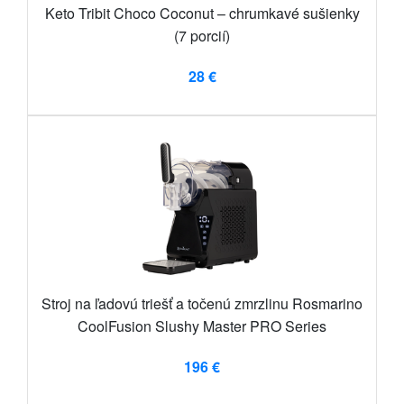
Keto Tribit Choco Coconut – chrumkavé sušienky
(7 porcií)
28 €
Stroj na ľadovú triešť a točenú zmrzlinu Rosmarino
CoolFusion Slushy Master PRO Series
196 €