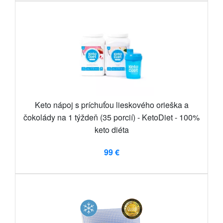
Keto nápoj s príchuťou lieskového orieška a
čokolády na 1 týždeň (35 porcií) - KetoDiet - 100%
keto diéta
99 €