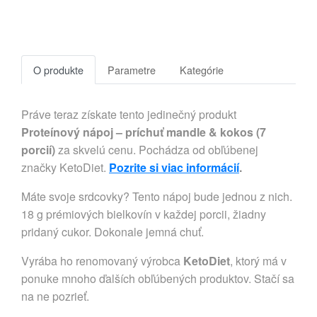
O produkte
Parametre
Kategórie
Práve teraz získate tento jedinečný produkt
Proteínový nápoj – príchuť mandle & kokos (7
porcií)
za skvelú cenu. Pochádza od obľúbenej
značky KetoDiet.
Pozrite si viac informácií
.
Máte svoje srdcovky? Tento nápoj bude jednou z nich.
18 g prémiových bielkovín v každej porcii, žiadny
pridaný cukor. Dokonale jemná chuť.
Vyrába ho renomovaný výrobca
KetoDiet
, ktorý má v
ponuke mnoho ďalších obľúbených produktov. Stačí sa
na ne pozrieť.