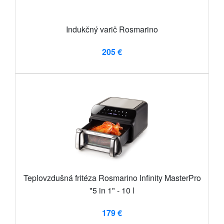
Indukčný varič Rosmarino
205 €
Teplovzdušná fritéza Rosmarino Infinity MasterPro
"5 in 1" - 10 l
179 €