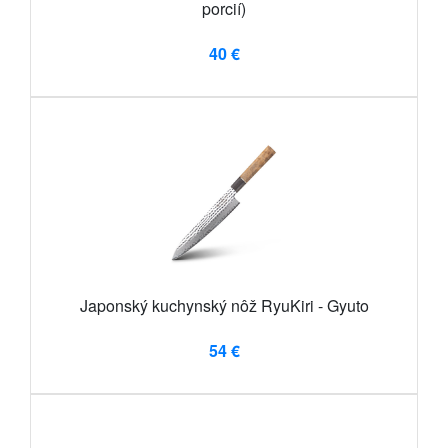
porcií)
40 €
Japonský kuchynský nôž RyuKiri - Gyuto
54 €