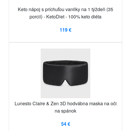
Keto nápoj s príchuťou vanilky na 1 týždeň (35
porcií) - KetoDiet - 100% keto diéta
119 €
Lunesto Claire & Zen 3D hodvábna maska ​​na oči
na spánok
54 €