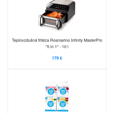
Teplovzdušná fritéza Rosmarino Infinity MasterPro
"5 in 1" - 10 l
179 €