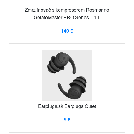
Zmrzlinovač s kompresorom Rosmarino
GelatoMaster PRO Series – 1 L
140 €
Earplugs.sk Earplugs Quiet
9 €