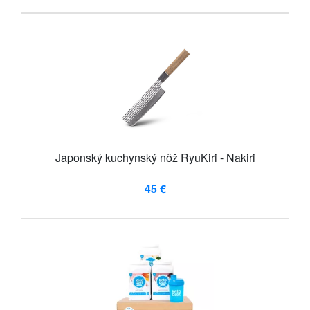
Japonský kuchynský nôž RyuKiri - Nakiri
45 €