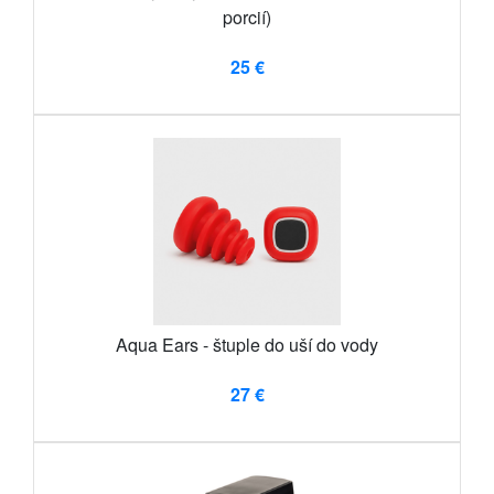
porcií)
25 €
Aqua Ears - štuple do uší do vody
27 €