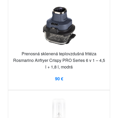
Prenosná sklenená teplovzdušná fritéza
Rosmarino Airfryer Crispy PRO Series 6 v 1 – 4,5
l + 1,8 l, modrá
90 €