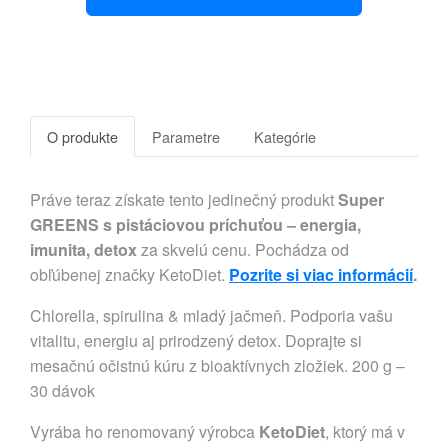
O produkte
Parametre
Kategórie
Práve teraz získate tento jedinečný produkt
Super
GREENS s pistáciovou príchuťou – energia,
imunita, detox
za skvelú cenu. Pochádza od
obľúbenej značky KetoDiet.
Pozrite si viac informácií
.
Chlorella, spirulina & mladý jačmeň. Podporia vašu
vitalitu, energiu aj prirodzený detox. Doprajte si
mesačnú očistnú kúru z bioaktívnych zložiek. 200 g –
30 dávok
Vyrába ho renomovaný výrobca
KetoDiet
, ktorý má v