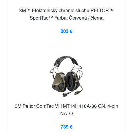
3M™ Elektronický chránič sluchu PELTOR™
SportTac™ Farba: Červená / čierna
203 €
3M Peltor ComTac VIII MT14H418A-86 GN, 4-pin
NATO
739 €