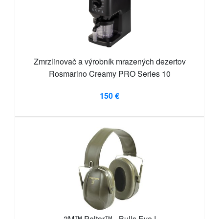
Zmrzlinovač a výrobník mrazených dezertov
Rosmarino Creamy PRO Series 10
150 €
3M™ Peltor™ - Bulls Eye I