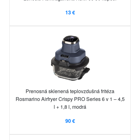
13 €
Prenosná sklenená teplovzdušná fritéza
Rosmarino Airfryer Crispy PRO Series 6 v 1 – 4,5
l + 1,8 l, modrá
90 €