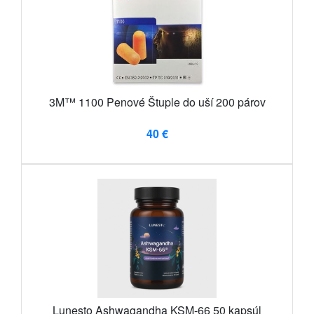
3M™ 1100 Penové Štuple do uší 200 párov
40 €
Lunesto Ashwagandha KSM-66 50 kapsúl