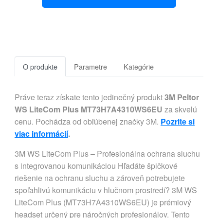
O produkte
Parametre
Kategórie
Práve teraz získate tento jedinečný produkt
3M Peltor
WS LiteCom Plus MT73H7A4310WS6EU
za skvelú
cenu. Pochádza od obľúbenej značky 3M.
Pozrite si
viac informácií
.
3M WS LiteCom Plus – Profesionálna ochrana sluchu
s integrovanou komunikáciou Hľadáte špičkové
riešenie na ochranu sluchu a zároveň potrebujete
spoľahlivú komunikáciu v hlučnom prostredí? 3M WS
LiteCom Plus (MT73H7A4310WS6EU) je prémiový
headset určený pre náročných profesionálov. Tento