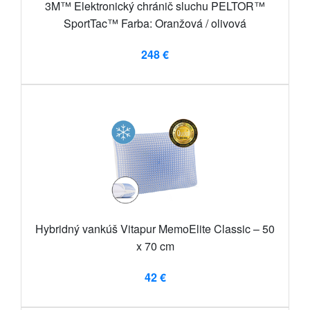
3M™ Elektronický chránič sluchu PELTOR™
SportTac™ Farba: Oranžová / olivová
248 €
Hybridný vankúš Vitapur MemoElite Classic – 50
x 70 cm
42 €