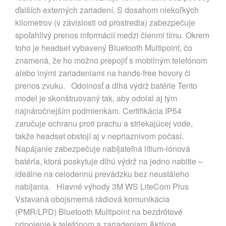
ďalších externých zariadení. S dosahom niekoľkých
kilometrov (v závislosti od prostredia) zabezpečuje
spoľahlivý prenos informácií medzi členmi tímu. Okrem
toho je headset vybavený Bluetooth Multipoint, čo
znamená, že ho možno prepojiť s mobilným telefónom
alebo inými zariadeniami na hands-free hovory či
prenos zvuku. Odolnosť a dlhá výdrž batérie Tento
model je skonštruovaný tak, aby odolal aj tým
najnáročnejším podmienkam. Certifikácia IP54
zaručuje ochranu proti prachu a striekajúcej vode,
takže headset obstojí aj v nepriaznivom počasí.
Napájanie zabezpečuje nabíjateľná lítium-iónová
batéria, ktorá poskytuje dlhú výdrž na jedno nabitie –
ideálne na celodennú prevádzku bez neustáleho
nabíjania. Hlavné výhody 3M WS LiteCom Plus
Vstavaná obojsmerná rádiová komunikácia
(PMR/LPD) Bluetooth Multipoint na bezdrôtové
pripojenie k telefónom a zariadeniam Aktívne