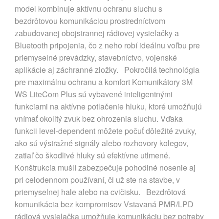
model kombinuje aktívnu ochranu sluchu s
bezdrôtovou komunikáciou prostredníctvom
zabudovanej obojstrannej rádiovej vysielačky a
Bluetooth pripojenia, čo z neho robí ideálnu voľbu pre
priemyselné prevádzky, stavebníctvo, vojenské
aplikácie aj záchranné zložky. Pokročilá technológia
pre maximálnu ochranu a komfort Komunikátory 3M
WS LiteCom Plus sú vybavené inteligentnými
funkciami na aktívne potlačenie hluku, ktoré umožňujú
vnímať okolitý zvuk bez ohrozenia sluchu. Vďaka
funkcii level-dependent môžete počuť dôležité zvuky,
ako sú výstražné signály alebo rozhovory kolegov,
zatiaľ čo škodlivé hluky sú efektívne utlmené.
Konštrukcia mušlí zabezpečuje pohodlné nosenie aj
pri celodennom používaní, či už ste na stavbe, v
priemyselnej hale alebo na cvičisku. Bezdrôtová
komunikácia bez kompromisov Vstavaná PMR/LPD
rádiová vysielačka umožňuje komunikáciu bez potreby