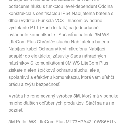
potlačenie hluku s funkciou level-dependent Odolná
konštrukcia s certifikáciou IP54 Nabíjateľná batéria s
dlhou výdržou Funkcia VOX - hlasom ovládané
vysielanie PTT (Push to Talk) na jednoduché
ovládanie komunikácie Súčasťou balenia 3M WS
LiteCom Plus Chrániče sluchu Nabíjateľná batéria
Nabíjací kábel Ochranný kryt mikrofónu Nabíjací
adaptér do elektrickej zásuvky Sada náhradných
náušníkov S komunikátormi 3M WS LiteCom Plus
získate nielen špičkovú ochranu sluchu, ale aj
spoľahlivú a efektívnu komunikáciu, ktorá vám uľahčí
prácu a zvýši bezpečnosť.
Vyrába ho renomovaný výrobca
3M
, ktorý má v ponuke
mnoho ďalších obľúbených produktov. Stačí sa na ne
pozrieť.
3M Peltor WS LiteCom Plus MT73H7A4310WS6EU v