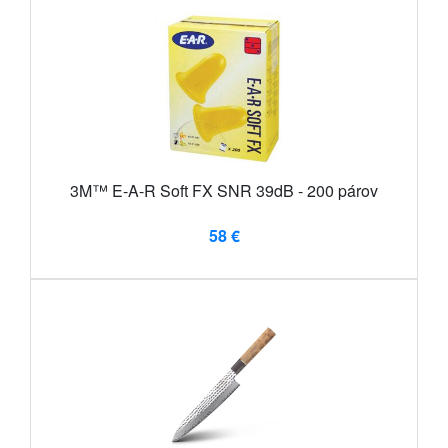
3M™ E-A-R Soft FX SNR 39dB - 200 párov
58 €