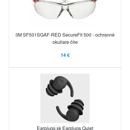
3M SF501SGAF-RED SecureFit 500 - ochranné
okuliare číre
14 €
Earplugs.sk Earplugs Quiet