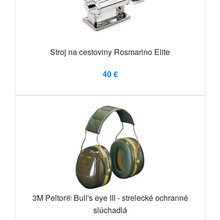
Stroj na cestoviny Rosmarino Elite
40 €
3M Peltor® Bull's eye III - strelecké ochranné
slúchadlá