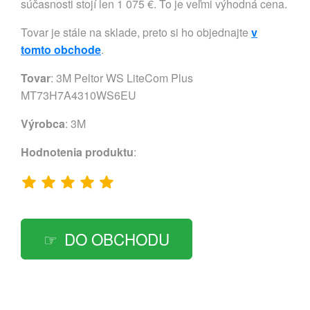
súčasnosti stojí len 1 075 €. To je veľmi výhodná cena.
Tovar je stále na sklade, preto si ho objednajte
v
tomto obchode
.
Tovar
: 3M Peltor WS LiteCom Plus
MT73H7A4310WS6EU
Výrobca
:
3M
Hodnotenia produktu
:
DO OBCHODU