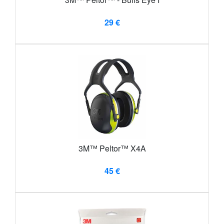
29 €
3M™ Peltor™ X4A
45 €