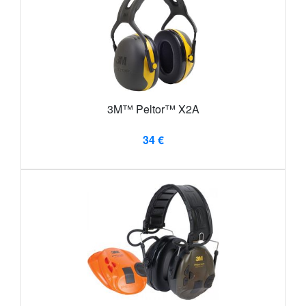
3M™ Peltor™ X2A
34 €