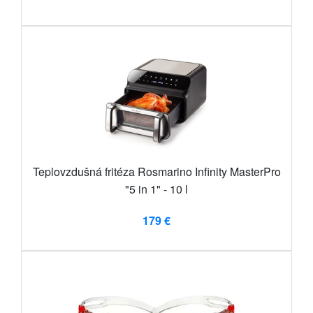
Teplovzdušná fritéza Rosmarino Infinity MasterPro
"5 in 1" - 10 l
179 €