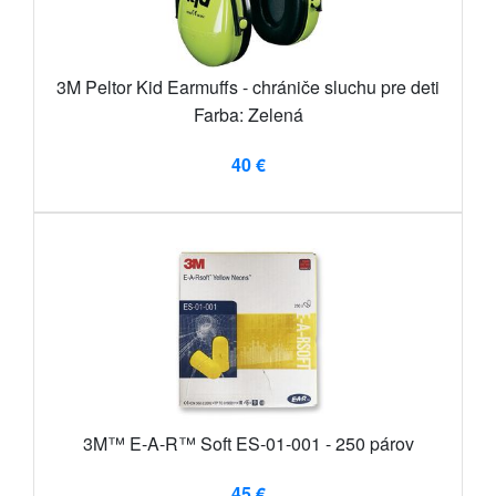
3M Peltor Kid Earmuffs - chrániče sluchu pre deti
Farba: Zelená
40 €
3M™ E-A-R™ Soft ES-01-001 - 250 párov
45 €