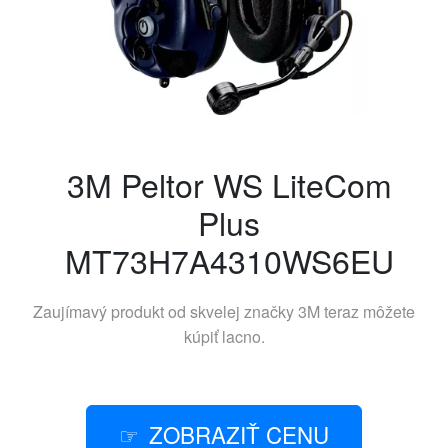
3M Peltor WS LiteCom
Plus
MT73H7A4310WS6EU
Zaujímavý produkt od skvelej značky
3M
teraz môžete
kúpiť lacno.
ZOBRAZIŤ CENU