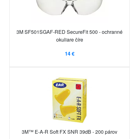
3M SF501SGAF-RED SecureFit 500 - ochranné
okuliare číre
14 €
3M™ E-A-R Soft FX SNR 39dB - 200 párov