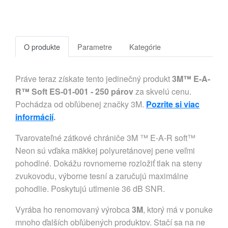
O produkte
Parametre
Kategórie
Práve teraz získate tento jedinečný produkt
3M™ E-A-
R™ Soft ES-01-001 - 250 párov
za skvelú cenu.
Pochádza od obľúbenej značky 3M.
Pozrite si viac
informácií
.
Tvarovateľné zátkové chrániče 3M ™ E-A-R soft™
Neon sú vďaka mäkkej polyuretánovej pene veľmi
pohodlné. Dokážu rovnomerne rozložiť tlak na steny
zvukovodu, výborne tesní a zaručujú maximálne
pohodlie. Poskytujú utlmenie 36 dB SNR.
Vyrába ho renomovaný výrobca
3M
, ktorý má v ponuke
mnoho ďalších obľúbených produktov. Stačí sa na ne