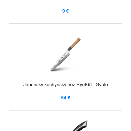
9 €
Japonský kuchynský nôž RyuKiri - Gyuto
54 €