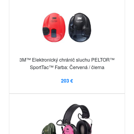
3M™ Elektronický chránič sluchu PELTOR™
SportTac™ Farba: Červená / čierna
203 €