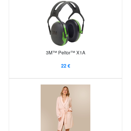
3M™ Peltor™ X1A
22 €