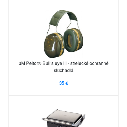
3M Peltor® Bull's eye III - strelecké ochranné
slúchadlá
35 €