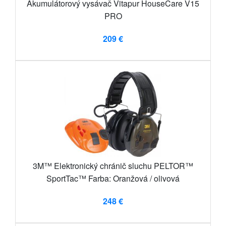
Akumulátorový vysávač Vitapur HouseCare V15
PRO
209 €
3M™ Elektronický chránič sluchu PELTOR™
SportTac™ Farba: Oranžová / olivová
248 €