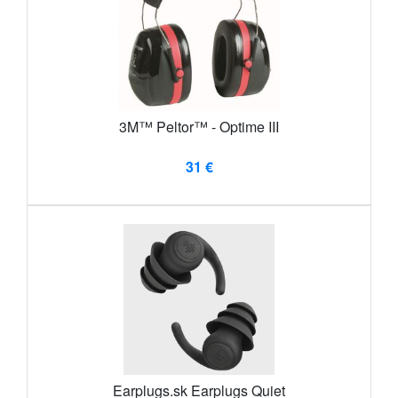
3M™ Peltor™ - Optime III
31 €
Earplugs.sk Earplugs Quiet