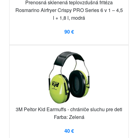
Prenosná sklenená teplovzdušná fritéza
Rosmarino Airfryer Crispy PRO Series 6 v 1 – 4,5
l + 1,8 l, modrá
90 €
3M Peltor Kid Earmuffs - chrániče sluchu pre deti
Farba: Zelená
40 €