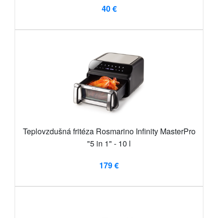
40 €
Teplovzdušná fritéza Rosmarino Infinity MasterPro
"5 in 1" - 10 l
179 €