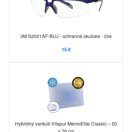
3M S2001AF-BLU - ochranné okuliare - číre
15 €
Hybridný vankúš Vitapur MemoElite Classic – 50
x 70 cm