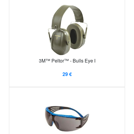
3M™ Peltor™ - Bulls Eye I
29 €