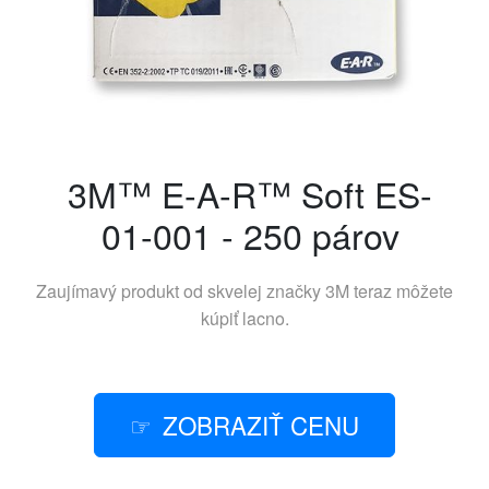
3M™ E-A-R™ Soft ES-
01-001 - 250 párov
Zaujímavý produkt od skvelej značky
3M
teraz môžete
kúpiť lacno.
ZOBRAZIŤ CENU