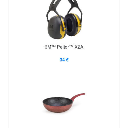
3M™ Peltor™ X2A
34 €