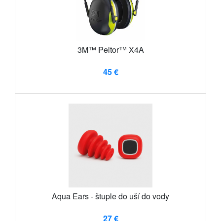
3M™ Peltor™ X4A
45 €
Aqua Ears - štuple do uší do vody
27 €