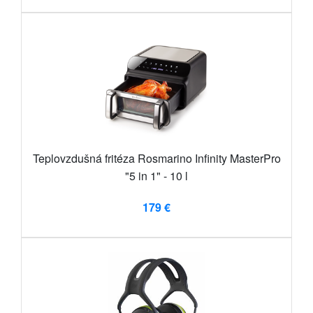
Teplovzdušná fritéza Rosmarino Infinity MasterPro
"5 in 1" - 10 l
179 €