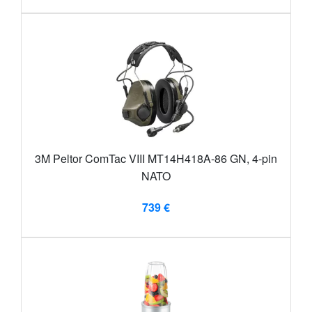
3M Peltor ComTac VIII MT14H418A-86 GN, 4-pin
NATO
739 €