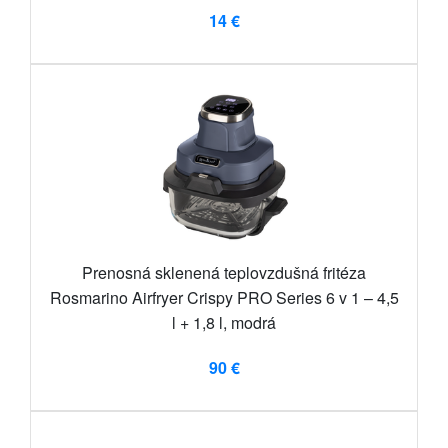
14 €
Prenosná sklenená teplovzdušná fritéza
Rosmarino Airfryer Crispy PRO Series 6 v 1 – 4,5
l + 1,8 l, modrá
90 €