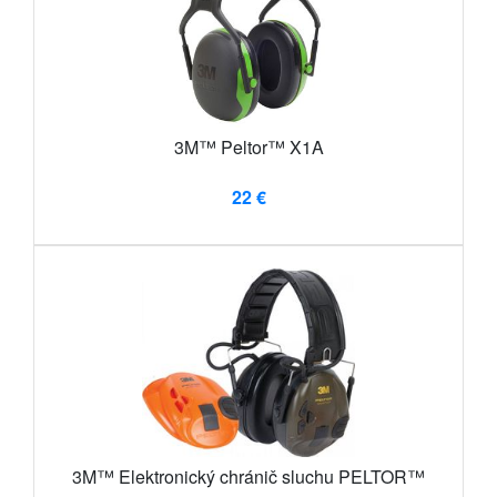
3M™ Peltor™ X1A
22 €
3M™ Elektronický chránič sluchu PELTOR™