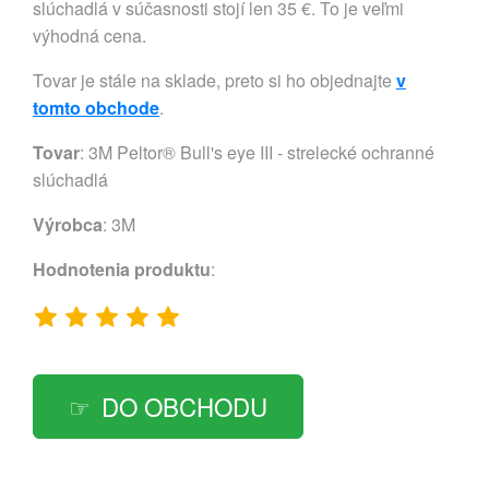
slúchadlá v súčasnosti stojí len 35 €. To je veľmi
výhodná cena.
Tovar je stále na sklade, preto si ho objednajte
v
tomto obchode
.
Tovar
: 3M Peltor® Bull's eye III - strelecké ochranné
slúchadlá
Výrobca
:
3M
Hodnotenia produktu
:
DO OBCHODU