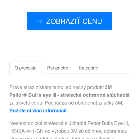
ZOBRAZIŤ CENU
O produkte
Parametre
Kategórie
Práve teraz získate tento jedinečný produkt
3M
Peltor® Bull's eye III - strelecké ochranné slúchadlá
za skvelú cenu. Pochádza od obľúbenej značky 3M.
Pozrite si viac informácií
.
Neelektronické strelecké slúchadlá Peltor Bulls Eye III,
H540A-441-GN od výrobcu 3M sú účinnou ochrannou
sluchu pre každého strelca. Jedná sa o silnejšiu