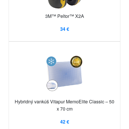
3M™ Peltor™ X2A
34 €
Hybridný vankúš Vitapur MemoElite Classic – 50
x 70 cm
42 €