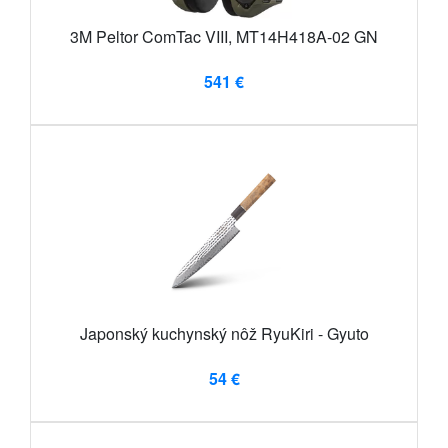
3M Peltor ComTac VIII, MT14H418A-02 GN
541 €
Japonský kuchynský nôž RyuKiri - Gyuto
54 €