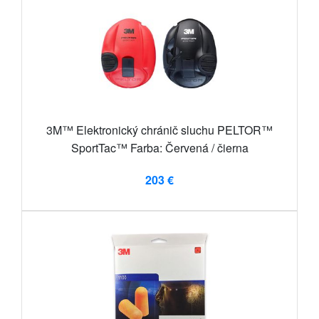
3M™ Elektronický chránič sluchu PELTOR™
SportTac™ Farba: Červená / čierna
203 €