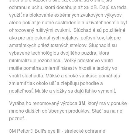
ochranu sluchu, ktorá dosahuje až 35 dB. Dajú sa teda
využiť na blokovanie extrémnych zvukových výkyvov,
alebo pokiaľ je nutné sústredenie a užívateľ nesmie byť
ohrozovaný rušivými zvukmi. Slúchadlá sú použiteľné
ako pre profesionálnych vojakov, poľovníkov, tak pre
amatérskych príležitostných strelcov. Slúchadlá sú
vybavené technológiou dvojitého puzdra, ktorá
minimalizuje rezonanciu. Veľký priestor vo vnútri
mušle pomáha zmierniť nárast vlhkosti a teploty vo
vnútri slúchadla. Mäkké a široké vankúše pomáhajú
zmierniť tlak okolo uší a zlepšujú pohodlie a
nositeľnosť. Mušle a vložky sa dajú ľahko vymeniť.
Vyrába ho renomovaný výrobca
3M
, ktorý má v ponuke
mnoho ďalších obľúbených produktov. Stačí sa na ne
pozrieť.
3M Peltor® Bull's eye III - strelecké ochranné