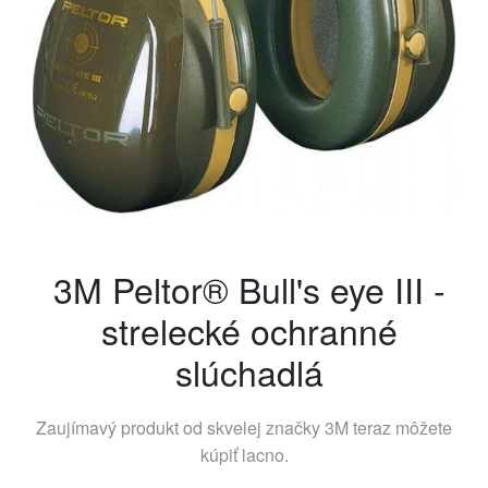
3M Peltor® Bull's eye III -
strelecké ochranné
slúchadlá
Zaujímavý produkt od skvelej značky
3M
teraz môžete
kúpiť lacno.