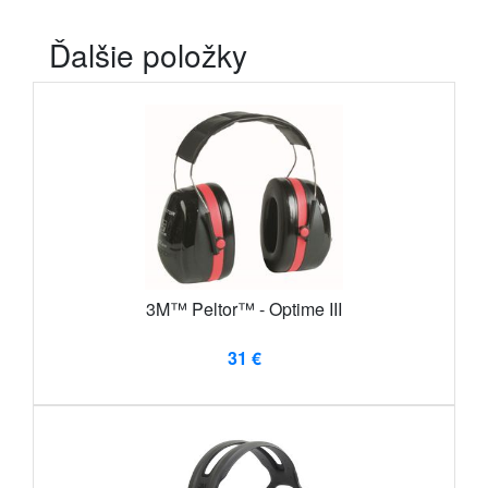
Ďalšie položky
3M™ Peltor™ - Optime III
31 €