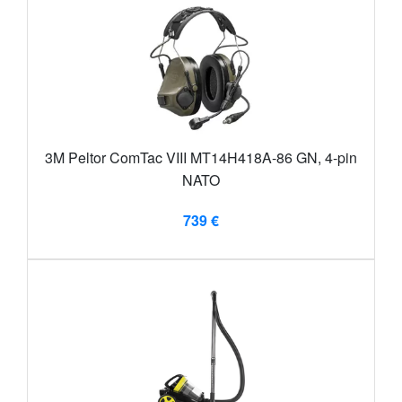
3M Peltor ComTac VIII MT14H418A-86 GN, 4-pin
NATO
739 €