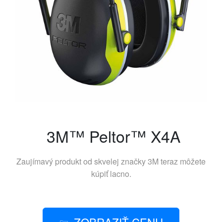
3M™ Peltor™ X4A
Zaujímavý produkt od skvelej značky
3M
teraz môžete
kúpiť lacno.