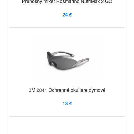
Prenosný mixér Rosmarino NutriMax 2 GO
24 €
3M 2841 Ochranné okuliare dymové
13 €