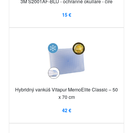
3M S2001AF-BLU - ochranné okuliare - číre
15 €
Hybridný vankúš Vitapur MemoElite Classic – 50
x 70 cm
42 €