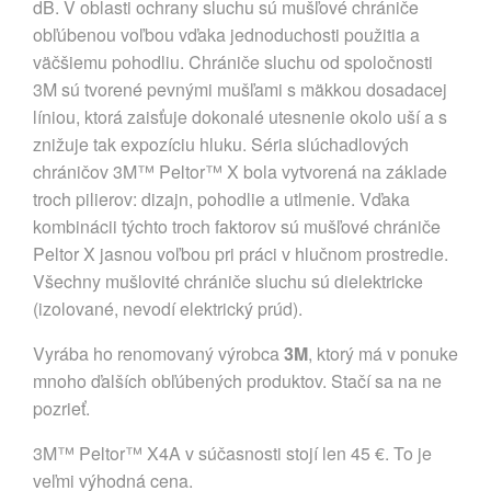
dB. V oblasti ochrany sluchu sú mušľové chrániče
obľúbenou voľbou vďaka jednoduchosti použitia a
väčšiemu pohodliu. Chrániče sluchu od spoločnosti
3M sú tvorené pevnými mušľami s mäkkou dosadacej
líniou, ktorá zaisťuje dokonalé utesnenie okolo uší a s
znižuje tak expozíciu hluku. Séria slúchadlových
chráničov 3M™ Peltor™ X bola vytvorená na základe
troch pilierov: dizajn, pohodlie a utlmenie. Vďaka
kombinácii týchto troch faktorov sú mušľové chrániče
Peltor X jasnou voľbou pri práci v hlučnom prostredie.
Všechny mušlovité chrániče sluchu sú dielektricke
(izolované, nevodí elektrický prúd).
Vyrába ho renomovaný výrobca
3M
, ktorý má v ponuke
mnoho ďalších obľúbených produktov. Stačí sa na ne
pozrieť.
3M™ Peltor™ X4A v súčasnosti stojí len 45 €. To je
veľmi výhodná cena.