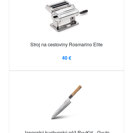
Stroj na cestoviny Rosmarino Elite
40 €
Japonský kuchynský nôž RyuKiri - Gyuto