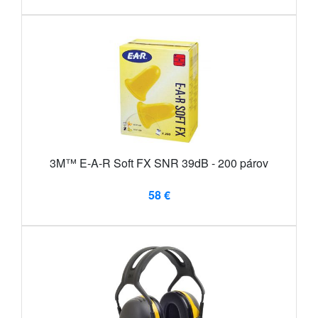
3M™ E-A-R Soft FX SNR 39dB - 200 párov
58 €