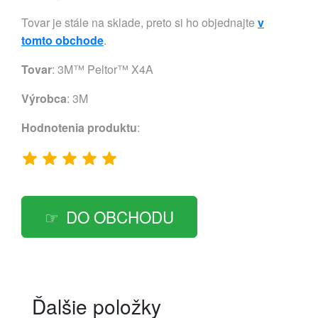
Tovar je stále na sklade, preto si ho objednajte
v
tomto obchode
.
Tovar
: 3M™ Peltor™ X4A
Výrobca
:
3M
Hodnotenia produktu
:
DO OBCHODU
Ďalšie položky