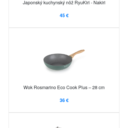
Japonský kuchynský nôž RyuKiri - Nakiri
45 €
Wok Rosmarino Eco Cook Plus – 28 cm
36 €