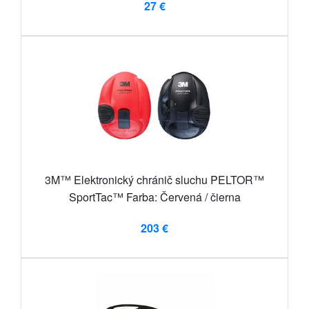
27 €
3M™ Elektronický chránič sluchu PELTOR™
SportTac™ Farba: Červená / čierna
203 €