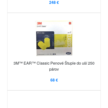
248 €
3M™ EAR™ Classic Penové Štuple do uší 250
párov
68 €