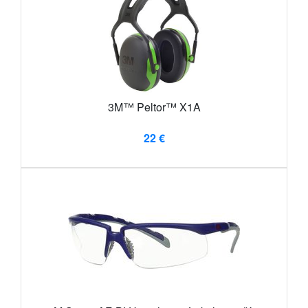
3M™ Peltor™ X1A
22 €