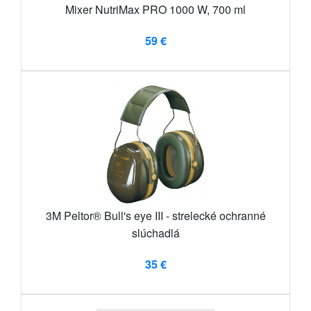
Mixer NutriMax PRO 1000 W, 700 ml
59 €
3M Peltor® Bull's eye III - strelecké ochranné
slúchadlá
35 €