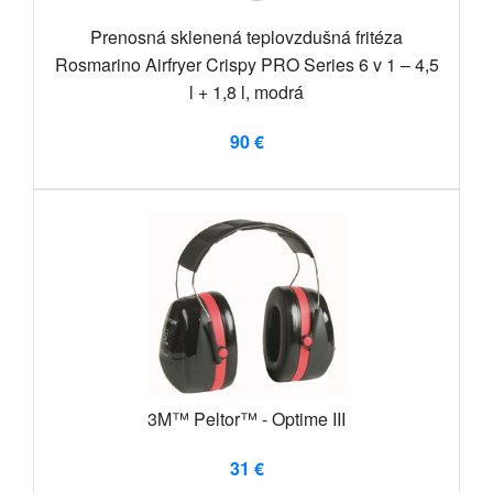
Prenosná sklenená teplovzdušná fritéza
Rosmarino Airfryer Crispy PRO Series 6 v 1 – 4,5
l + 1,8 l, modrá
90 €
3M™ Peltor™ - Optime III
31 €