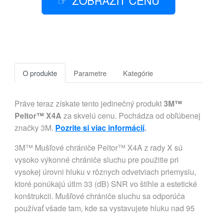
ZOBRAZIŤ CENU
O produkte
Parametre
Kategórie
Práve teraz získate tento jedinečný produkt
3M™
Peltor™ X4A
za skvelú cenu. Pochádza od obľúbenej
značky 3M.
Pozrite si viac informácií
.
3M™ Mušľové chrániče Peltor™ X4A z rady X sú
vysoko výkonné chrániče sluchu pre použitie pri
vysokej úrovni hluku v rôznych odvetviach priemyslu,
ktoré ponúkajú útlm 33 (dB) SNR vo štíhle a estetické
konštrukcii. Mušľové chrániče sluchu sa odporúča
používať všade tam, kde sa vystavujete hluku nad 95