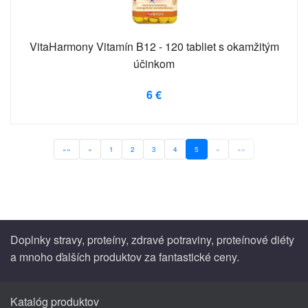
VitaHarmony Vitamín B12 - 120 tabliet s okamžitým
účinkom
6 €
««
«
1
2
3
4
5
»
»»
Doplnky stravy, proteíny, zdravé potraviny, proteínové diéty
a mnoho ďalších produktov za fantastické ceny.
Katalóg produktov