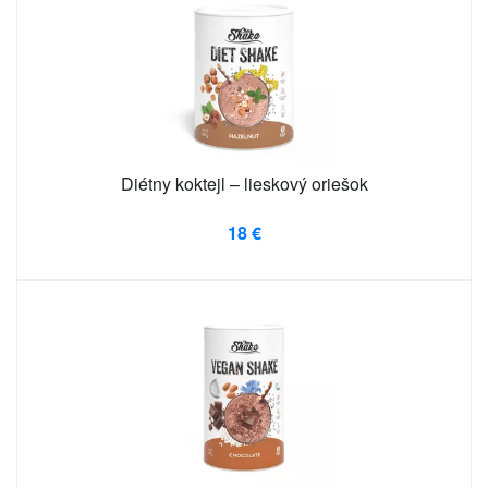
Diétny koktejl – lieskový oriešok
18 €