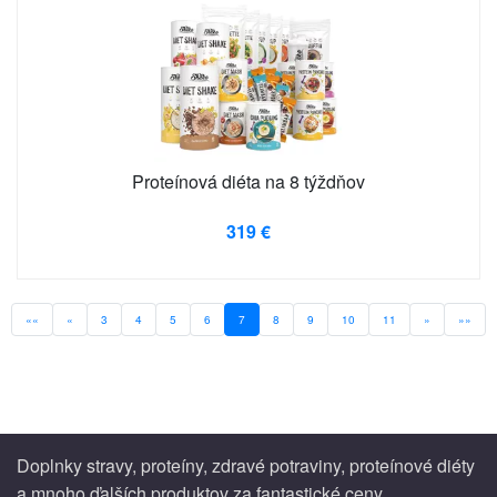
Proteínová diéta na 8 týždňov
319 €
««
«
3
4
5
6
7
8
9
10
11
»
»»
Doplnky stravy, proteíny, zdravé potraviny, proteínové diéty
a mnoho ďalších produktov za fantastické ceny.