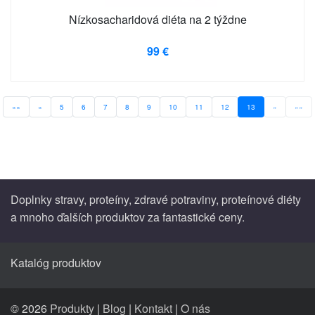
Nízkosacharidová diéta na 2 týždne
99 €
««
«
5
6
7
8
9
10
11
12
13
»
»»
Doplnky stravy, proteíny, zdravé potraviny, proteínové diéty
a mnoho ďalších produktov za fantastické ceny.
Katalóg produktov
© 2026
Produkty
|
Blog
|
Kontakt
|
O nás