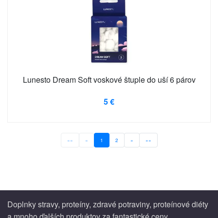
Lunesto Dream Soft voskové štuple do uší 6 párov
5 €
««
«
1
2
»
»»
Doplnky stravy, proteíny, zdravé potraviny, proteínové diéty
a mnoho ďalších produktov za fantastické ceny.