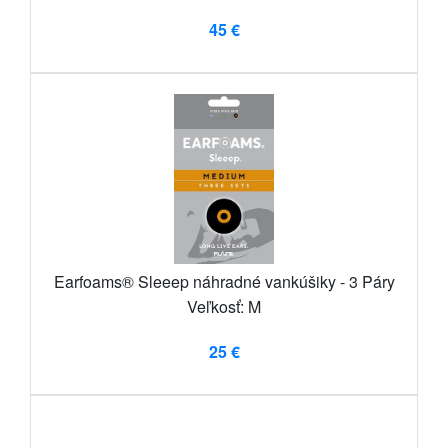
45 €
Earfoams® Sleeep náhradné vankúšiky - 3 Páry
Veľkosť: M
25 €