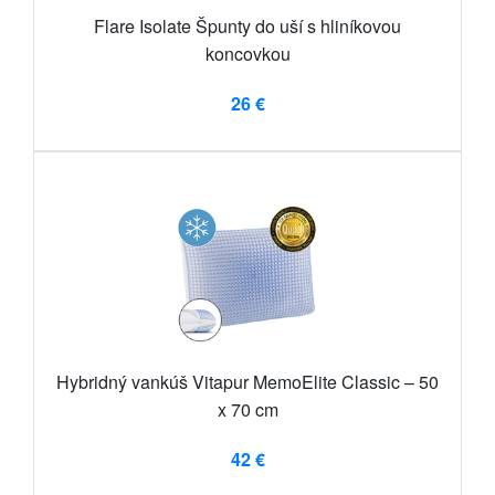
Flare Isolate Špunty do uší s hliníkovou
koncovkou
26 €
Hybridný vankúš Vitapur MemoElite Classic – 50
x 70 cm
42 €