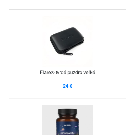
Flare® tvrdé puzdro veľké
24 €