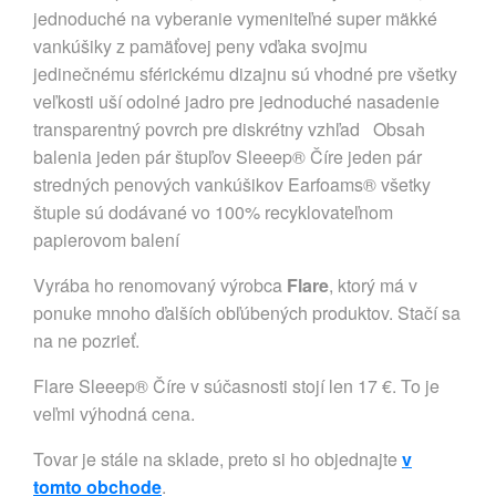
jednoduché na vyberanie vymeniteľné super mäkké
vankúšiky z pamäťovej peny vďaka svojmu
jedinečnému sférickému dizajnu sú vhodné pre všetky
veľkosti uší odolné jadro pre jednoduché nasadenie
transparentný povrch pre diskrétny vzhľad Obsah
balenia jeden pár štupľov Sleeep® Číre jeden pár
stredných penových vankúšikov Earfoams® všetky
štuple sú dodávané vo 100% recyklovateľnom
papierovom balení
Vyrába ho renomovaný výrobca
Flare
, ktorý má v
ponuke mnoho ďalších obľúbených produktov. Stačí sa
na ne pozrieť.
Flare Sleeep® Číre v súčasnosti stojí len 17 €. To je
veľmi výhodná cena.
Tovar je stále na sklade, preto si ho objednajte
v
tomto obchode
.