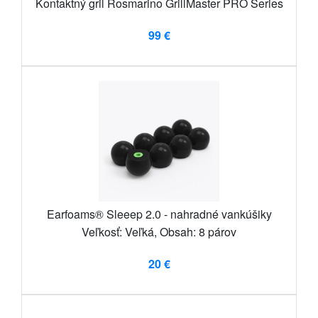
Kontaktný gril Rosmarino GrillMaster PRO Series
99 €
Earfoams® Sleeep 2.0 - nahradné vankúšiky
Veľkosť: Veľká, Obsah: 8 párov
20 €