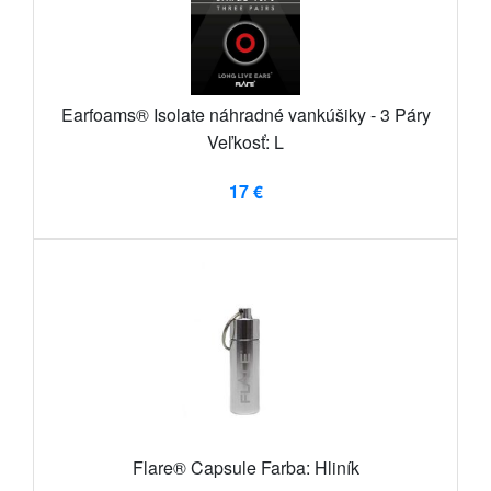
Earfoams® Isolate náhradné vankúšiky - 3 Páry
Veľkosť: L
17 €
Flare® Capsule Farba: Hliník