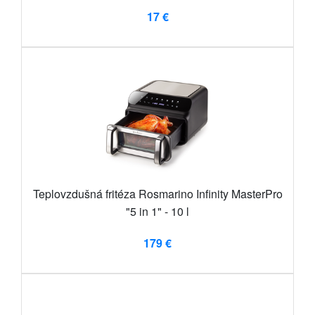
17 €
Teplovzdušná fritéza Rosmarino Infinity MasterPro
"5 in 1" - 10 l
179 €