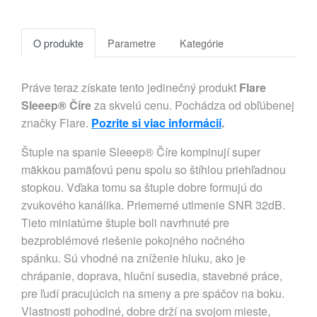
O produkte
Parametre
Kategórie
Práve teraz získate tento jedinečný produkt
Flare
Sleeep® Číre
za skvelú cenu. Pochádza od obľúbenej
značky Flare.
Pozrite si viac informácií
.
Štuple na spanie Sleeep® Číre kompinují super
mäkkou pamäťovú penu spolu so štíhlou priehľadnou
stopkou. Vďaka tomu sa štuple dobre formujú do
zvukového kanálika. Priemerné utlmenie SNR 32dB.
Tieto miniatúrne štuple boli navrhnuté pre
bezproblémové riešenie pokojného nočného
spánku. Sú vhodné na zníženie hluku, ako je
chrápanie, doprava, hluční susedia, stavebné práce,
pre ľudí pracujúcich na smeny a pre spáčov na boku.
Vlastnosti pohodlné, dobre drží na svojom mieste,