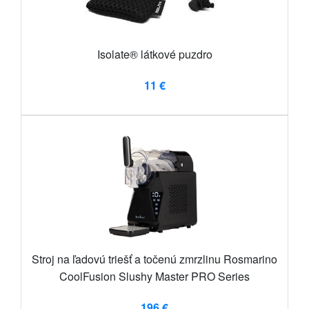
Isolate® látkové puzdro
11 €
Stroj na ľadovú triešť a točenú zmrzlinu Rosmarino
CoolFusion Slushy Master PRO Series
196 €