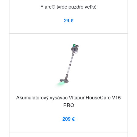
Flare® tvrdé puzdro veľké
24 €
Akumulátorový vysávač Vitapur HouseCare V15
PRO
209 €