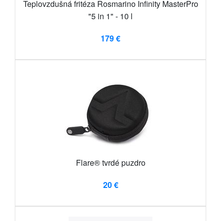
Teplovzdušná fritéza Rosmarino Infinity MasterPro
"5 in 1" - 10 l
179 €
Flare® tvrdé puzdro
20 €