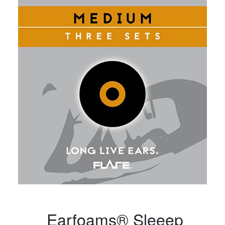
Earfoams® Sleeep