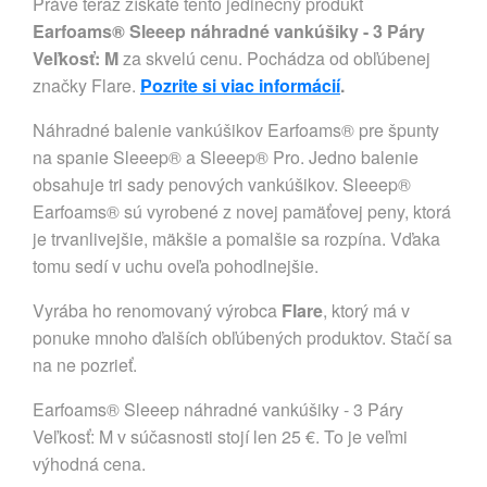
Práve teraz získate tento jedinečný produkt
Earfoams® Sleeep náhradné vankúšiky - 3 Páry
Veľkosť: M
za skvelú cenu. Pochádza od obľúbenej
značky Flare.
Pozrite si viac informácií
.
Náhradné balenie vankúšikov Earfoams® pre špunty
na spanie Sleeep® a Sleeep® Pro. Jedno balenie
obsahuje tri sady penových vankúšikov. Sleeep®
Earfoams® sú vyrobené z novej pamäťovej peny, ktorá
je trvanlivejšie, mäkšie a pomalšie sa rozpína. Vďaka
tomu sedí v uchu oveľa pohodlnejšie.
Vyrába ho renomovaný výrobca
Flare
, ktorý má v
ponuke mnoho ďalších obľúbených produktov. Stačí sa
na ne pozrieť.
Earfoams® Sleeep náhradné vankúšiky - 3 Páry
Veľkosť: M v súčasnosti stojí len 25 €. To je veľmi
výhodná cena.