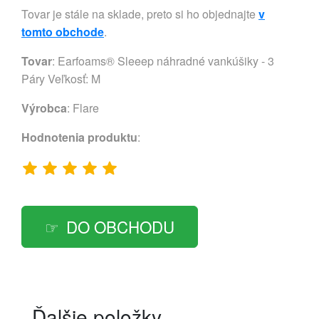
Tovar je stále na sklade, preto si ho objednajte
v
tomto obchode
.
Tovar
: Earfoams® Sleeep náhradné vankúšiky - 3
Páry Veľkosť: M
Výrobca
:
Flare
Hodnotenia produktu
:
DO OBCHODU
Ďalšie položky