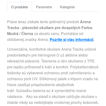
O produkte
Parametre
Kategórie
Práve teraz získate tento jedinečný produkt
Arena
Tracks - plavecké okuliare pre dospelých Farba:
Modrá / Čierna
za skvelú cenu. Pochádza od
obľúbenej značky Arena.
Pozrite si viac informácií
.
Univerzálne, komfortné okuliare Arena Tracks určené
predovšetkým pre tréningové či už aktívne alebo
rekreačné plávanie. Tesnenie a rám okuliarov z TPE
pre lepšiu priľnavosť k tvári a komfort. Polykarbonátové
šošovky sú vybavené ochranou proti zahmlievaniu a
ochranou proti UV. Silikónový pásik s klipom vzadu na
hlave zaisťuje prispôsobenie akejkoľvek
tvári. Súčasťou balenia sú 4 vymeniteľné nosné
nástavce. Ako sa starať o okuliare udržujte okuliare v
čistote nikdy sa nedotýkajte vnútornej plochy šošoviek,