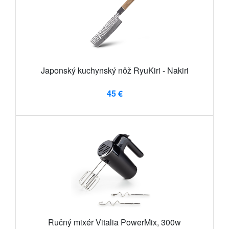
Japonský kuchynský nôž RyuKiri - Nakiri
45 €
Ručný mixér Vitalia PowerMix, 300w