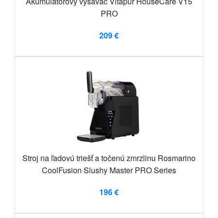
Akumulátorový vysávač Vitapur HouseCare V15
PRO
209 €
Stroj na ľadovú triešť a točenú zmrzlinu Rosmarino
CoolFusion Slushy Master PRO Series
196 €