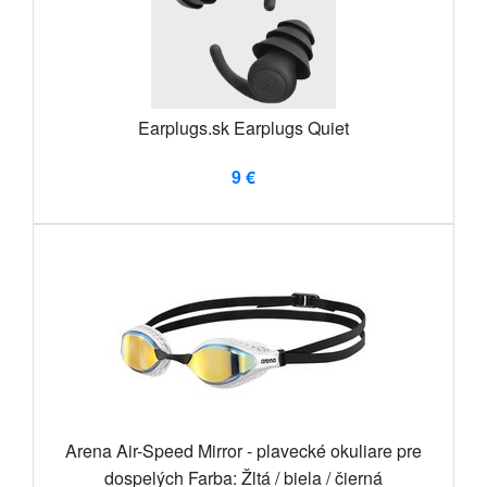
Earplugs.sk Earplugs Quiet
9 €
Arena Air-Speed Mirror ​​- plavecké okuliare pre
dospelých Farba: Žltá / biela / čierná