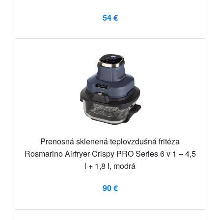
54 €
Prenosná sklenená teplovzdušná fritéza
Rosmarino Airfryer Crispy PRO Series 6 v 1 – 4,5
l + 1,8 l, modrá
90 €