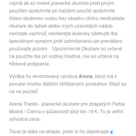
najmä ak sú mokré plavecké okuliare pred prvým
použitím opláchnite po každom použití opláchnite
čistou studenou vodou bez obsahu chlóru nevkladajte
okuliare do tašiek alebo iných uzavretých nádob
nechajte uschnúť, neotierajte šošovky ošetrujte iba
špeciálnym sprejom proti zahmlievaniu pri prenášaní
používajte púzdro Upozornenie Okuliare sú určené
na použitie iba pri vodnej hladine, nie sú určené na
hĺbkové potápanie.
Vyrába ho renomovaný výrobca
Arena
, ktorý má v
ponuke mnoho ďalších obľúbených produktov. Stačí sa
na ne pozrieť.
Arena Tracks - plavecké okuliare pre dospelých Farba:
Modrá / Čierna v súčasnosti stojí len 19 €. To je veľmi
výhodná cena.
Tovar je stále na sklade, preto si ho objednajte
v