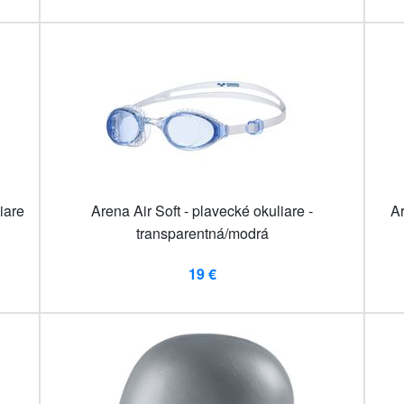
iare
Arena Air Soft - plavecké okuliare -
Ar
transparentná/modrá
19 €