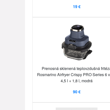
19 €
Prenosná sklenená teplovzdušná fritéz
Rosmarino Airfryer Crispy PRO Series 6 v
4,5 l + 1,8 l, modrá
90 €