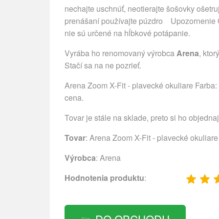
nechajte uschnúť, neotierajte šošovky ošetru
prenášaní používajte púzdro Upozornenie Oku
nie sú určené na hĺbkové potápanie.
Vyrába ho renomovaný výrobca
Arena
, kto
Stačí sa na ne pozrieť.
Arena Zoom X-Fit - plavecké okuliare Farba: 
cena.
Tovar je stále na sklade, preto si ho objedna
Tovar
: Arena Zoom X-Fit - plavecké okuliar
Výrobca
:
Arena
Hodnotenia produktu
: