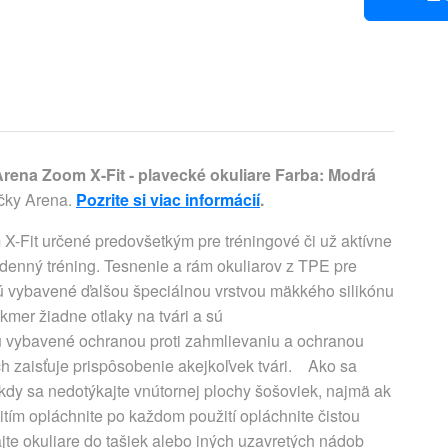
rena Zoom X-Fit - plavecké okuliare Farba: Modrá
čky Arena.
Pozrite si viac informácií
.
X-Fit určené predovšetkým pre tréningové či už aktívne
denný tréning. Tesnenie a rám okuliarov z TPE pre
e sú vybavené ďalšou špeciálnou vrstvou mäkkého silikónu
kmer žiadne otlaky na tvári a sú
 vybavené ochranou proti zahmlievaniu a ochranou
ách zaisťuje prispôsobenie akejkoľvek tvári. Ako sa
 nikdy sa nedotýkajte vnútornej plochy šošoviek, najmä ak
tím opláchnite po každom použití opláchnite čistou
te okuliare do tašiek alebo iných uzavretých nádob