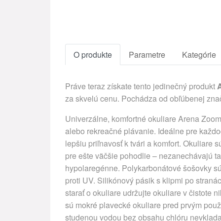
O produkte
Parametre
Kategórie
Práve teraz získate tento jedinečný produkt
A
za skvelú cenu. Pochádza od obľúbenej zna
Univerzálne, komfortné okuliare Arena Zoom 
alebo rekreačné plávanie. Ideálne pre každo
lepšiu priľnavosť k tvári a komfort. Okuliar
pre ešte väčšie pohodlie – nezanechávajú ta
hypolaregénne. Polykarbonátové šošovky sú
proti UV. Silikónový pásik s klipmi po stran
starať o okuliare udržujte okuliare v čistote
sú mokré plavecké okuliare pred prvým použi
studenou vodou bez obsahu chlóru nevkladaj