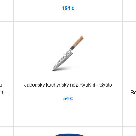
154 €
a
Japonský kuchynský nôž RyuKiri - Gyuto
 1 –
Ro
54 €