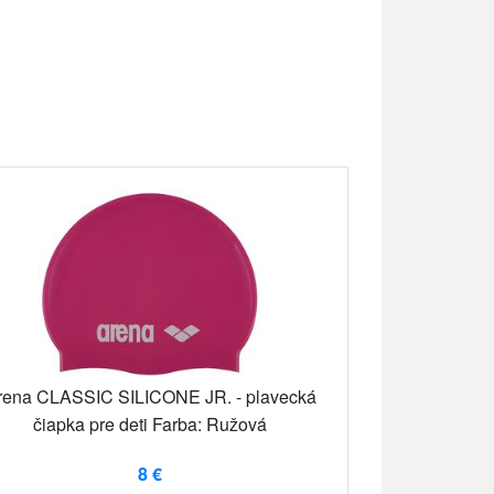
rena CLASSIC SILICONE JR. - plavecká
čiapka pre deti Farba: Ružová
8 €