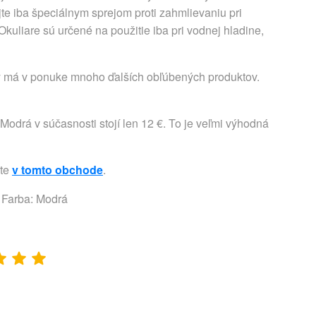
jte iba špeciálnym sprejom proti zahmlievaniu pri
liare sú určené na použitie iba pri vodnej hladine,
rý má v ponuke mnoho ďalších obľúbených produktov.
Modrá v súčasnosti stojí len 12 €. To je veľmi výhodná
jte
v tomto obchode
.
e Farba: Modrá