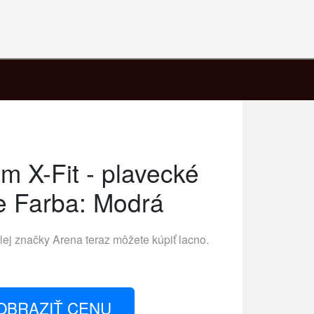
m X-Fit - plavecké
re Farba: Modrá
lej značky
Arena
teraz môžete kúpiť lacno.
OBRAZIŤ CENU