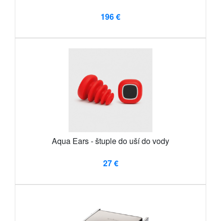
196 €
Aqua Ears - štuple do uší do vody
27 €