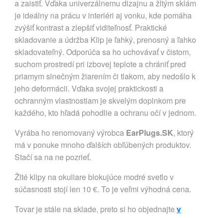
a zaistiť. Vďaka univerzálnemu dizajnu a žltým sklám
je ideálny na prácu v interiéri aj vonku, kde pomáha
zvýšiť kontrast a zlepšiť viditeľnosť. Praktické
skladovanie a údržba Klip je ľahký, prenosný a ľahko
skladovateľný. Odporúča sa ho uchovávať v čistom,
suchom prostredí pri izbovej teplote a chrániť pred
priamym slnečným žiarením či tlakom, aby nedošlo k
jeho deformácii. Vďaka svojej praktickosti a
ochranným vlastnostiam je skvelým doplnkom pre
každého, kto hľadá pohodlie a ochranu očí v jednom.
Vyrába ho renomovaný výrobca
EarPlugs.SK
, ktorý
má v ponuke mnoho ďalších obľúbených produktov.
Stačí sa na ne pozrieť.
Žlté klipy na okuliare blokujúce modré svetlo v
súčasnosti stojí len 10 €. To je veľmi výhodná cena.
Tovar je stále na sklade, preto si ho objednajte
v