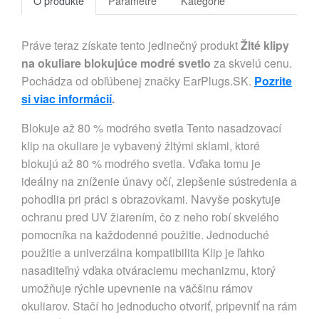
O produkte
Parametre
Kategórie
Práve teraz získate tento jedinečný produkt
Žlté klipy
na okuliare blokujúce modré svetlo
za skvelú cenu.
Pochádza od obľúbenej značky EarPlugs.SK.
Pozrite
si viac informácií
.
Blokuje až 80 % modrého svetla Tento nasadzovací
klip na okuliare je vybavený žltými sklami, ktoré
blokujú až 80 % modrého svetla. Vďaka tomu je
ideálny na zníženie únavy očí, zlepšenie sústredenia a
pohodlia pri práci s obrazovkami. Navyše poskytuje
ochranu pred UV žiarením, čo z neho robí skvelého
pomocníka na každodenné použitie. Jednoduché
použitie a univerzálna kompatibilita Klip je ľahko
nasaditeľný vďaka otváraciemu mechanizmu, ktorý
umožňuje rýchle upevnenie na väčšinu rámov
okuliarov. Stačí ho jednoducho otvoriť, pripevniť na rám