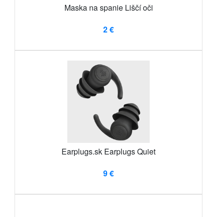
Maska na spanie Liščí oči
2 €
Earplugs.sk Earplugs Quiet
9 €