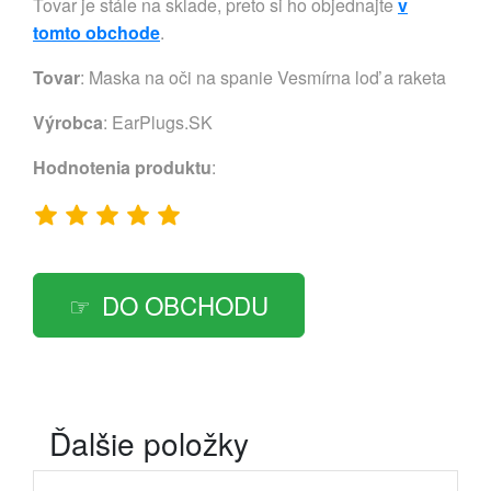
Tovar je stále na sklade, preto si ho objednajte
v
tomto obchode
.
Tovar
: Maska na oči na spanie Vesmírna loď a raketa
Výrobca
:
EarPlugs.SK
Hodnotenia produktu
:
DO OBCHODU
Ďalšie položky