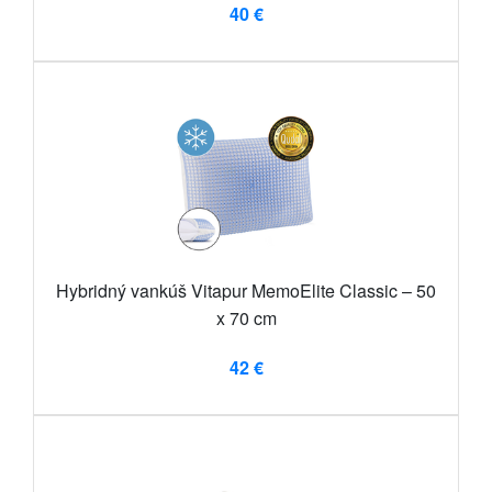
40 €
Hybridný vankúš Vitapur MemoElite Classic – 50
x 70 cm
42 €