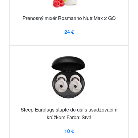
Prenosný mixér Rosmarino NutriMax 2 GO
24 €
Sleep Earplugs štuple do uší s usadzovacím
krúžkom Farba: Sivá
10 €