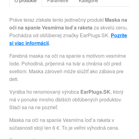
O produkte
Parametre
Kategórie
Práve teraz získate tento jedinečný produkt
Maska na
oči na spanie Vesmírna loď a raketa
za skvelú cenu.
Pochádza od obľúbenej značky EarPlugs.SK.
Pozrite
si viac informácií
.
Farebná maska na oči na spanie s motívom vesmírne
lode. Pohodlná, príjemná na tvár a chránia oči pred
svetlom. Maska zároveň môže slúžiť ako zábava pre
deti.
Vyrába ho renomovaný výrobca
EarPlugs.SK
, ktorý
má v ponuke mnoho ďalších obľúbených produktov.
Stačí sa na ne pozrieť.
Maska na oči na spanie Vesmírna loď a raketa v
súčasnosti stojí len 6 €. To je veľmi výhodná cena.