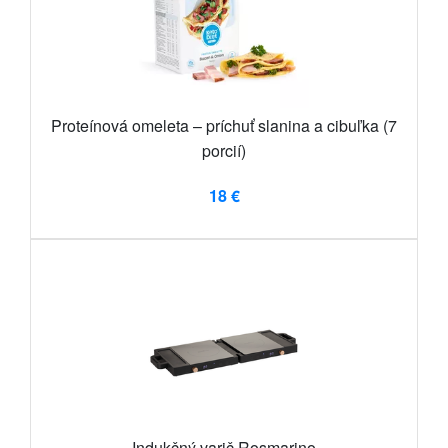
Proteínová omeleta – príchuť slanina a cibuľka (7
porcií)
18 €
Indukčný varič Rosmarino