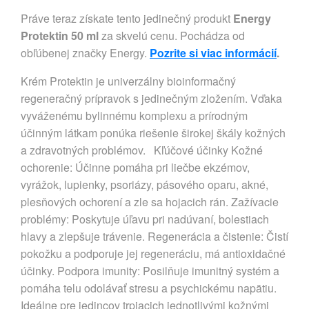
Práve teraz získate tento jedinečný produkt
Energy
Protektin 50 ml
za skvelú cenu. Pochádza od
obľúbenej značky Energy.
Pozrite si viac informácií
.
Krém Protektin je univerzálny bioinformačný
regeneračný prípravok s jedinečným zložením. Vďaka
vyváženému bylinnému komplexu a prírodným
účinným látkam ponúka riešenie širokej škály kožných
a zdravotných problémov. Kľúčové účinky Kožné
ochorenie: Účinne pomáha pri liečbe ekzémov,
vyrážok, lupienky, psoriázy, pásového oparu, akné,
plesňových ochorení a zle sa hojacich rán. Zažívacie
problémy: Poskytuje úľavu pri nadúvaní, bolestiach
hlavy a zlepšuje trávenie. Regenerácia a čistenie: Čistí
pokožku a podporuje jej regeneráciu, má antioxidačné
účinky. Podpora imunity: Posilňuje imunitný systém a
pomáha telu odolávať stresu a psychickému napätiu.
Ideálne pre jedincov trpiacich jednotlivými kožnými