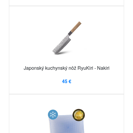
Japonský kuchynský nôž RyuKiri - Nakiri
45 €