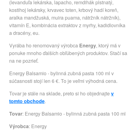
(levanduľa lekárska, lapacho, remdihák plstnatý,
kostihoj lekársky, krvavec toten, krbový hadí koreň,
aralka mandžuská, muira puama, nátržník nátržník),
vitamín E, kombinácia extraktov z myrhy, kadidlovníka
a dracény, eu.
Vyrába ho renomovaný výrobca
Energy
, ktorý má v
ponuke mnoho ďalších obľúbených produktov. Stačí sa
na ne pozrieť.
Energy Balsamio - bylinná zubná pasta 100 ml v
súčasnosti stojí len 6 €. To je veľmi výhodná cena.
Tovar je stále na sklade, preto si ho objednajte
v
tomto obchode
.
Tovar
: Energy Balsamio - bylinná zubná pasta 100 ml
Výrobca
:
Energy