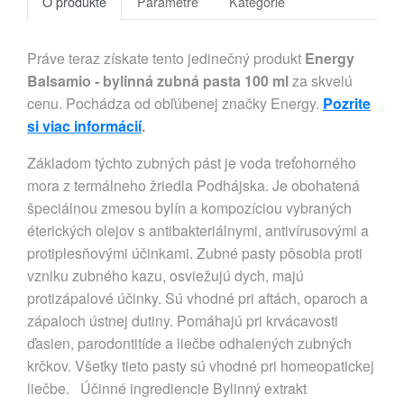
O produkte
Parametre
Kategórie
Práve teraz získate tento jedinečný produkt
Energy
Balsamio - bylinná zubná pasta 100 ml
za skvelú
cenu. Pochádza od obľúbenej značky Energy.
Pozrite
si viac informácií
.
Základom týchto zubných pást je voda treťohorného
mora z termálneho žriedla Podhájska. Je obohatená
špeciálnou zmesou bylín a kompozíciou vybraných
éterických olejov s antibakteriálnymi, antivírusovými a
protiplesňovými účinkami. Zubné pasty pôsobia proti
vzniku zubného kazu, osviežujú dych, majú
protizápalové účinky. Sú vhodné pri aftách, oparoch a
zápaloch ústnej dutiny. Pomáhajú pri krvácavosti
ďasien, parodontitíde a liečbe odhalených zubných
krčkov. Všetky tieto pasty sú vhodné pri homeopatickej
liečbe. Účinné ingrediencie Bylinný extrakt