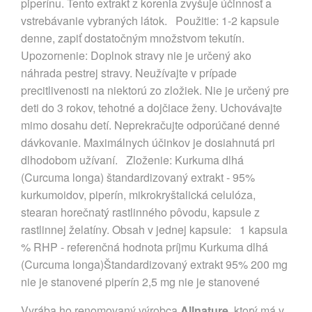
piperínu. Tento extrakt z korenia zvyšuje účinnosť a
vstrebávanie vybraných látok. Použitie: 1-2 kapsule
denne, zapiť dostatočným množstvom tekutín.
Upozornenie: Doplnok stravy nie je určený ako
náhrada pestrej stravy. Neužívajte v prípade
precitlivenosti na niektorú zo zložiek. Nie je určený pre
deti do 3 rokov, tehotné a dojčiace ženy. Uchovávajte
mimo dosahu detí. Neprekračujte odporúčané denné
dávkovanie. Maximálnych účinkov je dosiahnutá pri
dlhodobom užívaní. Zloženie: Kurkuma dlhá
(Curcuma longa) štandardizovaný extrakt - 95%
kurkumoidov, piperín, mikrokryštalická celulóza,
stearan horečnatý rastlinného pôvodu, kapsule z
rastlinnej želatíny. Obsah v jednej kapsule: 1 kapsula
% RHP - referenčná hodnota príjmu Kurkuma dlhá
(Curcuma longa)Štandardizovaný extrakt 95% 200 mg
nie je stanovené piperín 2,5 mg nie je stanovené
Vyrába ho renomovaný výrobca
Allnature
, ktorý má v