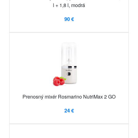
l + 1,8 l, modrá
90 €
Prenosný mixér Rosmarino NutriMax 2 GO
24 €