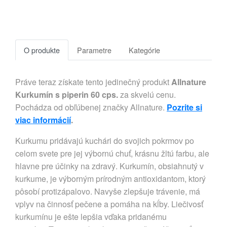
O produkte
Parametre
Kategórie
Práve teraz získate tento jedinečný produkt
Allnature
Kurkumín s piperin 60 cps.
za skvelú cenu.
Pochádza od obľúbenej značky Allnature.
Pozrite si
viac informácií
.
Kurkumu pridávajú kuchári do svojich pokrmov po
celom svete pre jej výbornú chuť, krásnu žltú farbu, ale
hlavne pre účinky na zdravý. Kurkumín, obsiahnutý v
kurkume, je výborným prírodným antioxidantom, ktorý
pôsobí protizápalovo. Navyše zlepšuje trávenie, má
vplyv na činnosť pečene a pomáha na kĺby. Liečivosť
kurkumínu je ešte lepšia vďaka pridanému