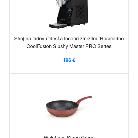
Stroj na ľadovú triešť a točenú zmrzlinu Rosmarino
CoolFusion Slushy Master PRO Series
196 €
Wok Lava Stone Grape