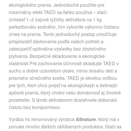
ekologického prania. Jednoduché použitie pre
maximálny efekt TAED sa ľahko používa – stačí
zmiešať 1–2 čajové lyžičky aktivátora na 1 kg
perkarbonátu sodného, čím vytvoríte výkonnú čistiacu
zmes na pranie. Tento jednoduchý postup umožňuje
prispôsobiť dávkovanie podľa vašich potrieb a
zabezpečiť optimálne výsledky bez zbytočného
plytvania. Bezpečné skladovanie a ekologické
vlastnosti Pre zachovanie účinnosti skladujte TAED v
suchu a dobre uzavretom obale, mimo dosahu detí a
priameho slnečného svetla. TAED je skvelou voľbou
pre tých, ktorí chcú prejsť na ekologickejší a šetrnejší
spôsob prania, ktorý chráni vašu domácnosť aj životné
prostredie. S týmto aktivátorom dosiahnete dokonalú
čistotu bez kompromisov.
Vyrába ho renomovaný výrobca
Allnature
, ktorý má v
ponuke mnoho ďalších obľúbených produktov. Stačí sa