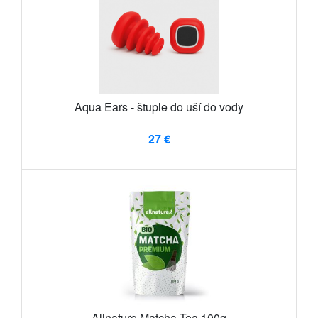
Aqua Ears - štuple do uší do vody
27 €
Allnature Matcha Tea 100g