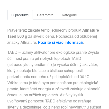
O produkte
Parametre
Kategórie
Práve teraz získate tento jedinečný produkt
Allnature
Taed 500 g
za skvelú cenu. Pochádza od obľúbenej
značky Allnature.
Pozrite si viac informácií
.
TAED – účinný aktivátor pre ekologické pranie Zvýšte
účinnosť prania pri nízkych teplotách TAED
(tetraacetylethylendiamín) je vysoko účinný aktivátor,
ktorý zlepšuje bieliace a čistiace schopnosti
perkarbonátu sodného už pri teplotách od 30 °C.
Vďaka tomu je ideálnym pomocníkom pre ekologické
pranie, ktoré šetrí energiu a zároveň zaisťuje dokonalú
čistotu aj pri nižších teplotách. Aktívny kyslík
uvoľňovaný pomocou TAED efektívne odstraňuje
škvrny a dezinfikuje, čo z neho robí nevyhnutnú súčasť