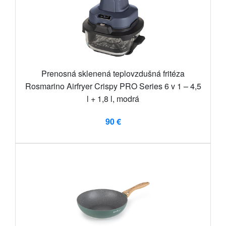
Prenosná sklenená teplovzdušná fritéza
Rosmarino Airfryer Crispy PRO Series 6 v 1 – 4,5
l + 1,8 l, modrá
90 €