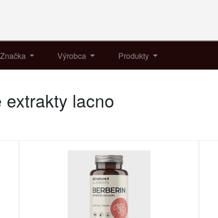
Značka
Výrobca
Produkty
 extrakty lacno