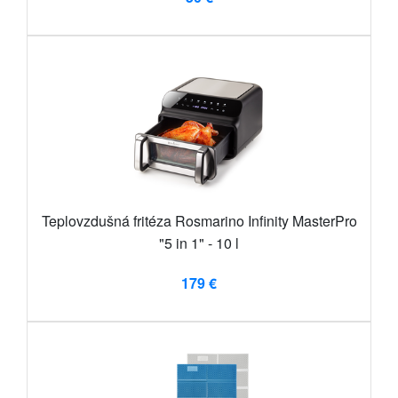
Teplovzdušná fritéza Rosmarino Infinity MasterPro
"5 in 1" - 10 l
179 €