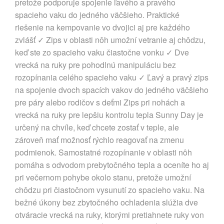
pretože podporuje spojenie ľavého a pravého
spacieho vaku do jedného väčšieho. Praktické
riešenie na kempovanie vo dvojici aj pre každého
zvlášť ✓ Zips v oblasti nôh umožní vetranie aj chôdzu,
keď ste zo spacieho vaku čiastočne vonku ✓ Dve
vrecká na ruky pre pohodlnú manipuláciu bez
rozopínania celého spacieho vaku ✓ Ľavý a pravý zips
na spojenie dvoch spacích vakov do jedného väčšieho
pre páry alebo rodičov s deťmi Zips pri nohách a
vrecká na ruky pre lepšiu kontrolu tepla Sunny Day je
určený na chvíle, keď chcete zostať v teple, ale
zároveň mať možnosť rýchlo reagovať na zmenu
podmienok. Samostatné rozopínanie v oblasti nôh
pomáha s odvodom prebytočného tepla a oceníte ho aj
pri večernom pohybe okolo stanu, pretože umožní
chôdzu pri čiastočnom vysunutí zo spacieho vaku. Na
bežné úkony bez zbytočného ochladenia slúžia dve
otváracie vrecká na ruky, ktorými pretiahnete ruky von