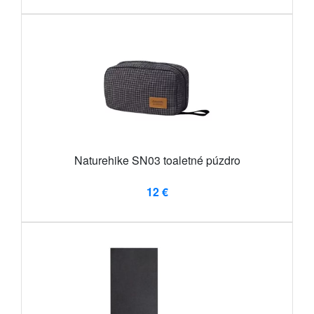
Naturehike SN03 toaletné púzdro
12 €