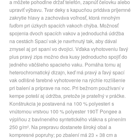
a môžete pohodlne držať telefón, zapnúť čelovku alebo
upraviť výbavu. Tvar deky s kapucňou pridáva príjemné
zakrytie hlavy a zachováva voľnosť, ktorá mnohým
ľuďom pri úzkych spacích vakoch chýba. Možnosť
spojenia dvoch spacích vakov a jednoduchá údržba
na cestách Spací vak je navrhnutý tak, aby dával
zmysel aj pri spaní vo dvojici. Vďaka vyhotoveniu ľavý
plus pravý zips možno dva kusy jednoducho spojiť do
jedného väčšieho spacieho vaku. Pomáha tomu aj
heterochromatický dizajn, keď má pravý a ľavý spací
vak odlišné farebné vyhotovenie na rýchle rozlíšenie
pri balení a príprave na noc. Pri bežnom používaní v
kempe poteší aj údržba, pretože je prateľný v práčke.
Konštrukcia je postavená na 100 % polyesteri s
vnútornou vrstvou 100 % polyester 190T Pongee a
výplňou z bavlneného syntetického vlákna s plnením
250 g/m². Na prepravu dostanete široký obal a
kompresné popruhy; po zbalení má 23 × 38 cm a