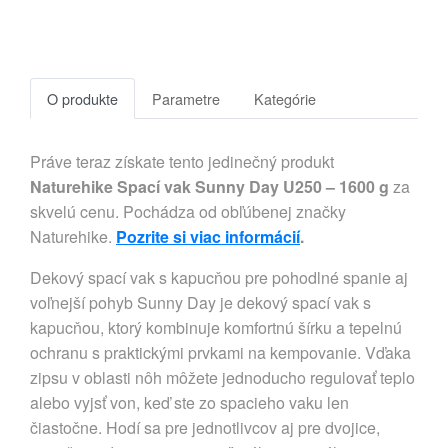
O produkte
Parametre
Kategórie
Práve teraz získate tento jedinečný produkt
Naturehike Spací vak Sunny Day U250 – 1600 g
za
skvelú cenu. Pochádza od obľúbenej značky
Naturehike.
Pozrite si viac informácií
.
Dekový spací vak s kapucňou pre pohodlné spanie aj
voľnejší pohyb Sunny Day je dekový spací vak s
kapucňou, ktorý kombinuje komfortnú šírku a tepelnú
ochranu s praktickými prvkami na kempovanie. Vďaka
zipsu v oblasti nôh môžete jednoducho regulovať teplo
alebo vyjsť von, keď ste zo spacieho vaku len
čiastočne. Hodí sa pre jednotlivcov aj pre dvojice,