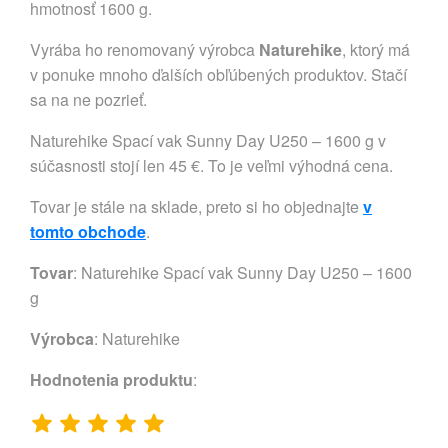
hmotnosť 1600 g.
Vyrába ho renomovaný výrobca
Naturehike
, ktorý má
v ponuke mnoho ďalších obľúbených produktov. Stačí
sa na ne pozrieť.
Naturehike Spací vak Sunny Day U250 – 1600 g v
súčasnosti stojí len 45 €. To je veľmi výhodná cena.
Tovar je stále na sklade, preto si ho objednajte
v
tomto obchode
.
Tovar
: Naturehike Spací vak Sunny Day U250 – 1600
g
Výrobca
:
Naturehike
Hodnotenia produktu
: