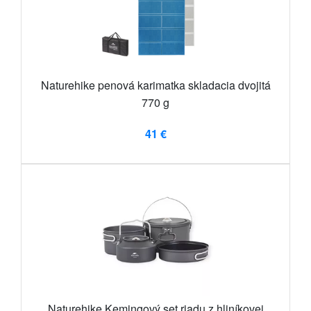
Naturehike penová karimatka skladacia dvojitá
770 g
41 €
Naturehike Kemingový set riadu z hliníkovej