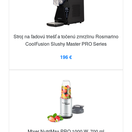
Stroj na ľadovú triešť a točenú zmrzlinu Rosmarino
CoolFusion Slushy Master PRO Series
196 €
Mixer NutriMax PRO 1000 W, 700 ml