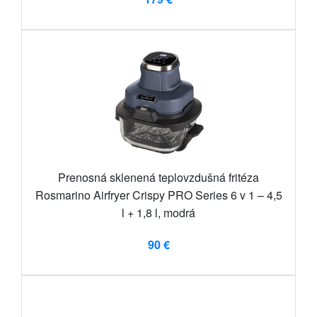
Prenosná sklenená teplovzdušná fritéza
Rosmarino Airfryer Crispy PRO Series 6 v 1 – 4,5
l + 1,8 l, modrá
90 €