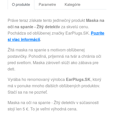
O produkte
Parametre
Kategórie
Práve teraz získate tento jedinečný produkt
Maska na
oči na spanie - Žltý detektív
za skvelú cenu.
Pochádza od obľúbenej značky EarPlugs.SK.
Pozrite
si viac informácií
.
Žltá maska na spanie s motívom obľúbenej
postavičky. Pohodlná, príjemná na tvár a chránia oči
pred svetlom. Maska zároveň slúži ako zábava pre
deti.
Vyrába ho renomovaný výrobca
EarPlugs.SK
, ktorý
má v ponuke mnoho ďalších obľúbených produktov.
Stačí sa na ne pozrieť.
Maska na oči na spanie - Žltý detektív v súčasnosti
stojí len 5 €. To je veľmi výhodná cena.