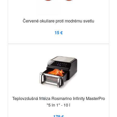
Červené okuliare proti modrému svetlu
15 €
Teplovzdušná fritéza Rosmarino Infinity MasterPro
"5 in 1" - 10 l
179 €