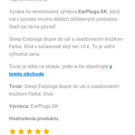
Vyrába ho renomovaný výrobca
EarPlugs.SK
, ktorý
má v ponuke mnoho ďalších obľúbených produktov.
Stačí sa na ne pozrieť.
Sleep Earplugs štuple do uší s usadzovacím krúžkom
Farba: Sivá v súčasnosti stojí len 10 €. To je veľmi
výhodná cena.
Tovar je stále na sklade, preto si ho objednajte
v
tomto obchode
.
Tovar
: Sleep Earplugs štuple do uší s usadzovacím
krúžkom Farba: Sivá
Výrobca
:
EarPlugs.SK
Hodnotenia produktu
: