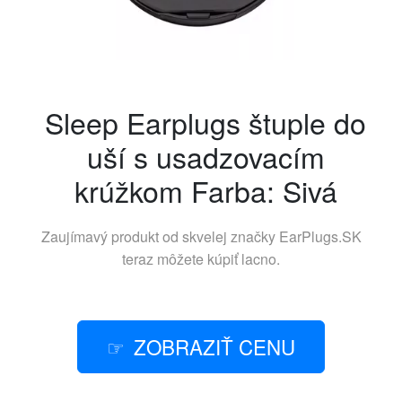
Sleep Earplugs štuple do
uší s usadzovacím
krúžkom Farba: Sivá
Zaujímavý produkt od skvelej značky
EarPlugs.SK
teraz môžete kúpiť lacno.
ZOBRAZIŤ CENU