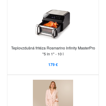
Teplovzdušná fritéza Rosmarino Infinity MasterPro
"5 in 1" - 10 l
179 €