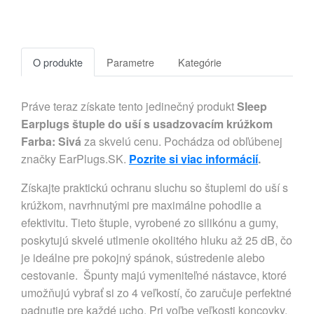
O produkte
Parametre
Kategórie
Práve teraz získate tento jedinečný produkt
Sleep
Earplugs štuple do uší s usadzovacím krúžkom
Farba: Sivá
za skvelú cenu. Pochádza od obľúbenej
značky EarPlugs.SK.
Pozrite si viac informácií
.
Získajte praktickú ochranu sluchu so štuplemi do uší s
krúžkom, navrhnutými pre maximálne pohodlie a
efektivitu. Tieto štuple, vyrobené zo silikónu a gumy,
poskytujú skvelé utlmenie okolitého hluku až 25 dB, čo
je ideálne pre pokojný spánok, sústredenie alebo
cestovanie. Špunty majú vymeniteľné nástavce, ktoré
umožňujú vybrať si zo 4 veľkostí, čo zaručuje perfektné
padnutie pre každé ucho. Pri voľbe veľkosti koncovky,