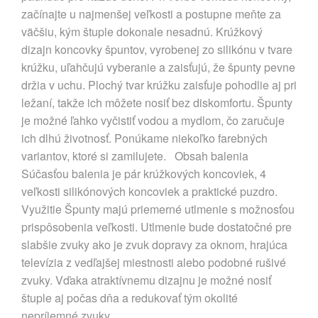
začínajte u najmenšej veľkosti a postupne meňte za
väčšiu, kým štuple dokonale nesadnú. Krúžkový
dizajn koncovky špuntov, vyrobenej zo silikónu v tvare
krúžku, uľahčujú vyberanie a zaisťujú, že špunty pevne
držia v uchu. Plochý tvar krúžku zaisťuje pohodlie aj pri
ležaní, takže ich môžete nosiť bez diskomfortu. Špunty
je možné ľahko vyčistiť vodou a mydlom, čo zaručuje
ich dlhú životnosť. Ponúkame niekoľko farebných
variantov, ktoré si zamilujete. Obsah balenia
Súčasťou balenia je pár krúžkových koncoviek, 4
veľkosti silikónových koncoviek a praktické puzdro.
Využitie Špunty majú priemerné utlmenie s možnosťou
prispôsobenia veľkosti. Utlmenie bude dostatočné pre
slabšie zvuky ako je zvuk dopravy za oknom, hrajúca
televízia z vedľajšej miestnosti alebo podobné rušivé
zvuky. Vďaka atraktívnemu dizajnu je možné nosiť
štuple aj počas dňa a redukovať tým okolité
nepríjemné zvuky.