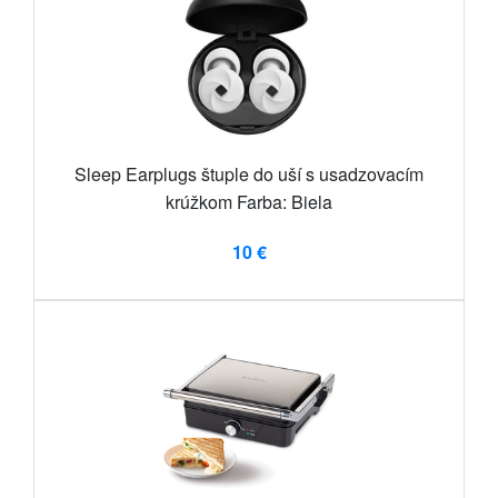
Sleep Earplugs štuple do uší s usadzovacím
krúžkom Farba: Biela
10 €