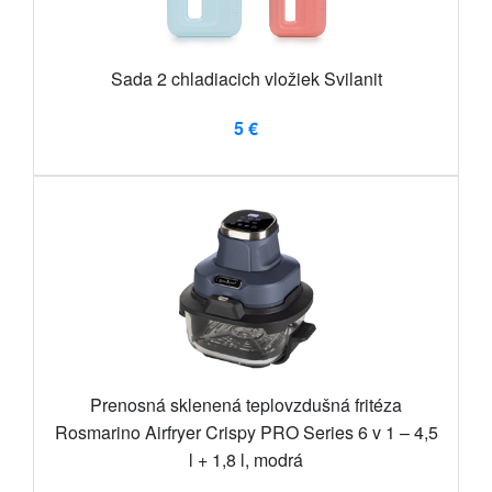
Sada 2 chladiacich vložiek Svilanit
5 €
Prenosná sklenená teplovzdušná fritéza
Rosmarino Airfryer Crispy PRO Series 6 v 1 – 4,5
l + 1,8 l, modrá